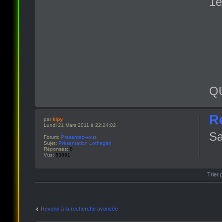
1e
Q
R
par
kipy
Lundi 21 Mars 2011 à 22:24:02
Sa
Forum:
Présentez-vous
Sujet:
Présentation Lothegan
Réponses:
8
Vus:
53891
Trier 
Revenir à la recherche avancée