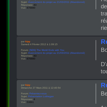
Sujet:
Avancement du projet au 21/03/2011 (Abandonné)
de
Réponses:
83
Vus:
676880
tr
ré
ri
R
par
kipy
Samedi 4 Février 2012 à 1:09:15
Bo
Forum:
[NDS] The World Ends with You
Sujet:
Avancement du projet au 21/03/2011 (Abandonné)
Réponses:
83
Vus:
676880
D'
to
R
par
kipy
Dimanche 27 Mars 2011 à 12:40:54
Be
Forum:
Présentez-vous
Sujet:
Présentation Lothegan
Réponses:
8
Vus:
53891