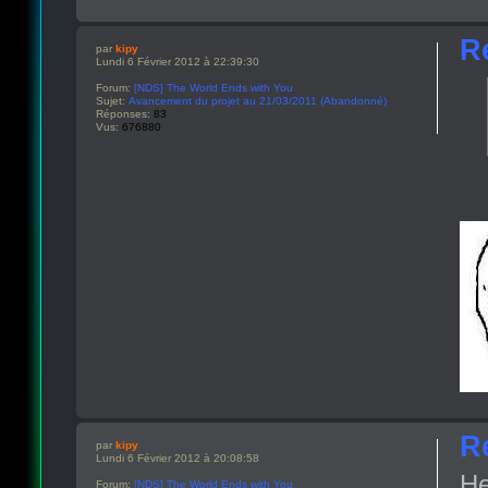
R
par
kipy
Lundi 6 Février 2012 à 22:39:30
Forum:
[NDS] The World Ends with You
Sujet:
Avancement du projet au 21/03/2011 (Abandonné)
Réponses:
83
Vus:
676880
R
par
kipy
Lundi 6 Février 2012 à 20:08:58
He
Forum:
[NDS] The World Ends with You