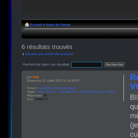
Accueil
»
Index du forum
6 résultats trouvés
Revenir à la recherche avancée
Rechercher dans ces résultats:
R
par
kipy
Dimanche 21 Juillet 2013 à 16:34:07
V
Forum:
Nouvelles et commentaires
Sujet:
Patch FR v1.0 - Parasite Eve: The 3rd Birthday + VOST
BI
Réponses:
39
Vus:
1488174
qu
mê
(j
cu