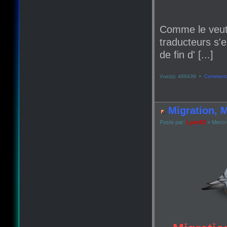
Comme le veut
traducteurs s'e
de fin d' [...]
Vue(s): 486439 •
Commenta
Migration, M
Posté par:
Lyan53
» Mercr