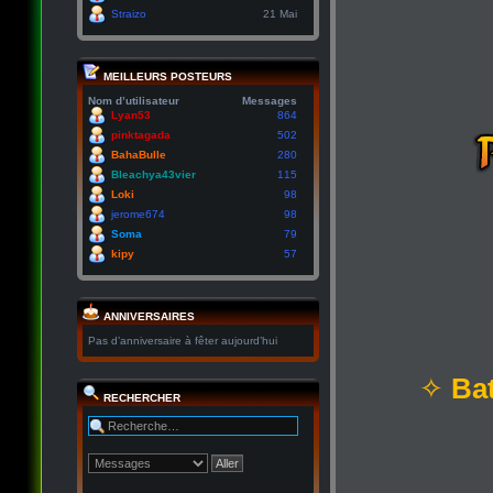
Straizo
21 Mai
MEILLEURS POSTEURS
Nom d’utilisateur
Messages
Lyan53
864
pinktagada
502
BahaBulle
280
Bleachya43vier
115
Loki
98
jerome674
98
Soma
79
kipy
57
ANNIVERSAIRES
Pas d’anniversaire à fêter aujourd’hui
✧
Bat
RECHERCHER