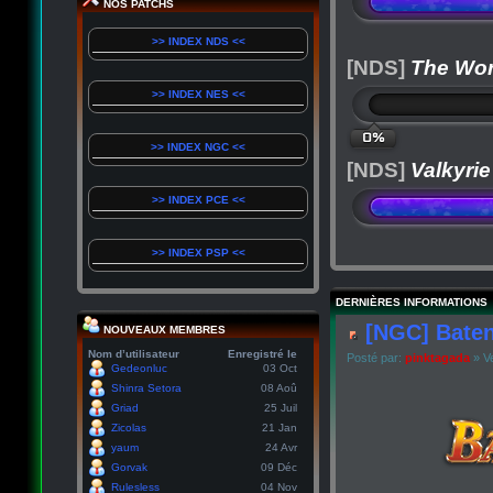
NOS PATCHS
>> INDEX NDS <<
[NDS]
The Wor
>> INDEX NES <<
0%
>> INDEX NGC <<
[NDS]
Valkyrie
>> INDEX PCE <<
>> INDEX PSP <<
DERNIÈRES INFORMATIONS
[NGC] Baten
NOUVEAUX MEMBRES
Nom d’utilisateur
Enregistré le
Posté par:
pinktagada
» Ve
Gedeonluc
03 Oct
Shinra Setora
08 Aoû
Griad
25 Juil
Zicolas
21 Jan
yaum
24 Avr
Gorvak
09 Déc
Rulesless
04 Nov