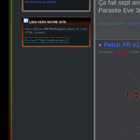
Ça fait sept an
Recherche avancée
Parasite Eve 3r
LIEN VERS NOTRE SITE
Vue(s): 2833229 •
Comment
Pour diffuser
MYTH-Project
utilisez le code
HTML suivant:
Patch FR v1
Posté par:
Lyan53
» Jeudi 