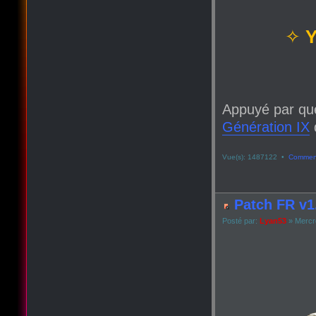
✧
Y
Appuyé par qu
Génération IX
q
Vue(s): 1487122 •
Comment
Patch FR v1.
Posté par:
Lyan53
» Mercre