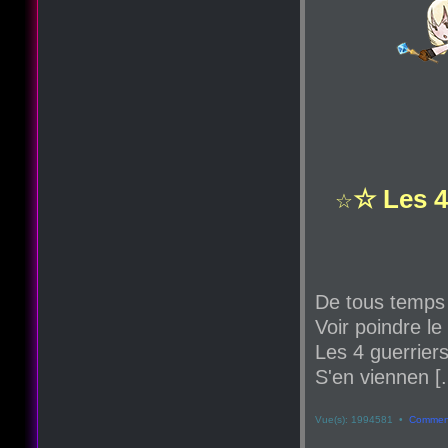
☆ Les 4
☆
De tous temps
Voir poindre le
Les 4 guerriers
S'en viennen [.
Vue(s): 1994581 •
Comment