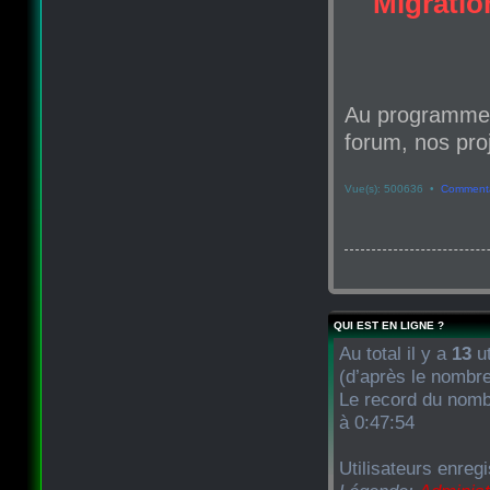
Migration
Au programme d
forum, nos proj
Vue(s): 500636 •
Commenta
QUI EST EN LIGNE ?
Au total il y a
13
ut
(d’après le nombre
Le record du nombr
à 0:47:54
Utilisateurs enregi