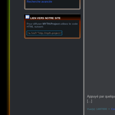
Recherche avancée
LIEN VERS NOTRE SITE
Pour diffuser
MYTH-Project
utilisez le code
HTML suivant:
Appuyé par quelqu
[...]
Vue(s): 1487000 •
Co