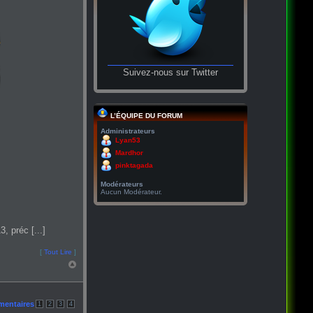
Suivez-nous sur Twitter
L’ÉQUIPE DU FORUM
Administrateurs
Lyan53
Mardhor
pinktagada
Modérateurs
Aucun Modérateur.
, préc [...]
[
Tout Lire
]
mentaires
1
2
3
4