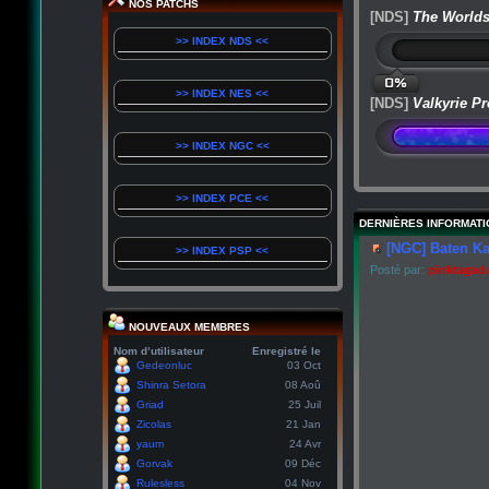
NOS PATCHS
[NDS]
The Worlds
>> INDEX NDS <<
0%
>> INDEX NES <<
[NDS]
Valkyrie Pr
>> INDEX NGC <<
>> INDEX PCE <<
DERNIÈRES INFORMATI
[NGC] Baten Ka
>> INDEX PSP <<
Posté par:
pinktagad
NOUVEAUX MEMBRES
Nom d’utilisateur
Enregistré le
Gedeonluc
03 Oct
Shinra Setora
08 Aoû
Griad
25 Juil
Zicolas
21 Jan
yaum
24 Avr
Gorvak
09 Déc
Rulesless
04 Nov