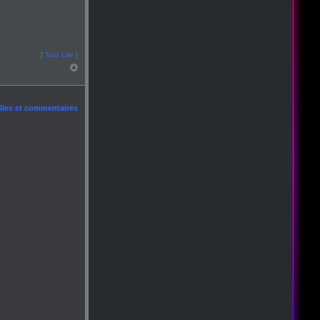
[
Tout Lire
]
les et commentaires