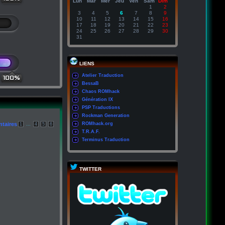
Lun
Mar
Mer
Jeu
Ven
Sam
Dim
1
2
3
4
5
6
7
8
9
10
11
12
13
14
15
16
17
18
19
20
21
22
23
24
25
26
27
28
29
30
31
LIENS
Atelier Traduction
100%
BessaB
Chaos ROMhack
Génération IX
PSP Traductions
Rockman Generation
taires
...
ROMhack.org
1
4
5
6
T.R.A.F.
Terminus Traduction
TWITTER