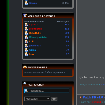
Straizo
21 Mai
MEILLEURS POSTEURS
Nom d’utilisateur
Messages
Lyan53
864
pinktagada
502
BahaBulle
280
Bleachya43vier
115
Loki
98
jerome674
98
Soma
79
kipy
57
ANNIVERSAIRES
Pas d’anniversaire à fêter aujourd’hui
Ça fait sept ans qu
Vue(s): 2833069 •
Co
RECHERCHER
Patch FR v1.0 
Posté par:
Lyan53
» J