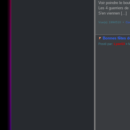
Voir poindre le bou
Les 4 guerriers de 
S'en viennen [...]
Vue(s): 1994510 •
Co
Bonnes fêtes d
Posté par:
Lyan53
» M