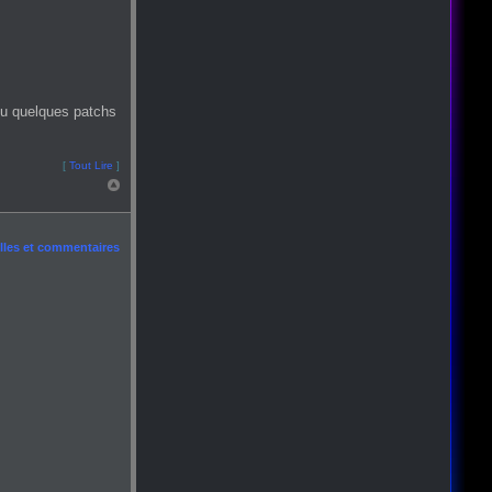
ou quelques patchs
[
Tout Lire
]
les et commentaires