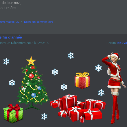
t de leur nez,
la lumière
mmentaires: 32
•
Écrire un commentaire
e fin d'année
ardi 25 Décembre 2012 à 22:57:16
Forum:
Nouvel