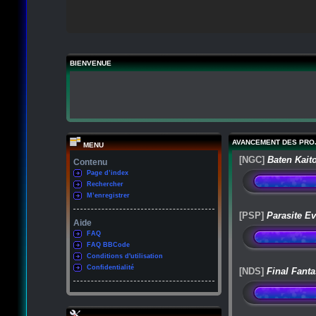
BIENVENUE
AVANCEMENT DES PRO
MENU
[NGC]
Baten Kait
Contenu
Page d’index
Rechercher
M’enregistrer
[PSP]
Parasite Ev
Aide
FAQ
FAQ BBCode
Conditions d'utilisation
Confidentialité
[NDS]
Final Fanta