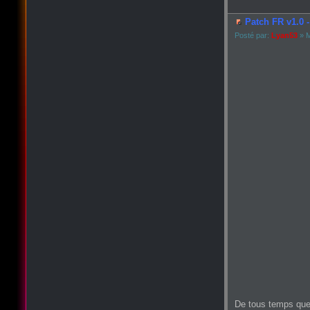
Patch FR v1.0 -
Posté par:
Lyan53
» M
De tous temps que