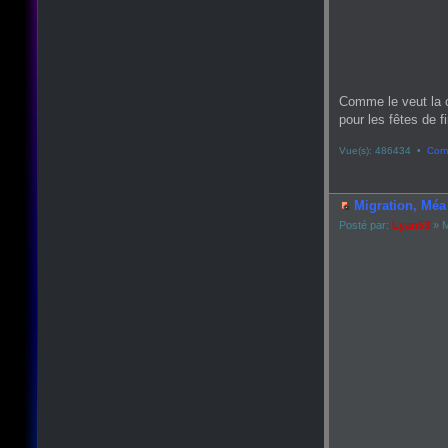
Comme le veut la 
pour les fêtes de fin
Vue(s): 486434 •
Comm
Migration, Méa 
Posté par:
Lyan53
» M