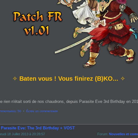
✧
Baten vous ! Vous finirez (B)KO...
✧
e rien n'était sorti de nos chaudrons, depuis Parasite Eve 3rd Birthday en 2013
mmentaires: 50
•
Écrire un commentaire
- Parasite Eve: The 3rd Birthday + VOST
eudi 18 Juillet 2013 à 20:28:57
Forum:
Nouvelles et com