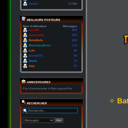
Straizo
21 Mai
MEILLEURS POSTEURS
Nom d’utilisateur
Messages
Lyan53
864
pinktagada
502
BahaBulle
280
Bleachya43vier
115
Loki
98
jerome674
98
Soma
79
kipy
57
ANNIVERSAIRES
Pas d’anniversaire à fêter aujourd’hui
✧
Bat
RECHERCHER