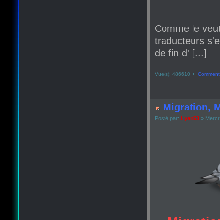
Comme le veut
traducteurs s'e
de fin d' [...]
Vue(s): 486610 •
Commenta
Migration, M
Posté par:
Lyan53
» Mercr