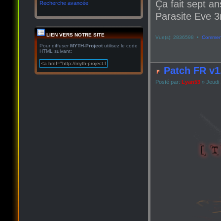
Ça fait sept an
Recherche avancée
Parasite Eve 3r
LIEN VERS NOTRE SITE
Vue(s): 2836598 •
Comment
Pour diffuser
MYTH-Project
utilisez le code
HTML suivant:
Patch FR v1
Posté par:
Lyan53
» Jeudi 