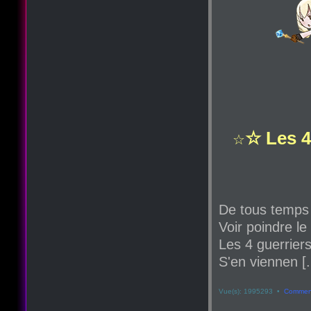
☆ Les 4
☆
De tous temps
Voir poindre le
Les 4 guerriers
S'en viennen [.
Vue(s): 1995293 •
Comment