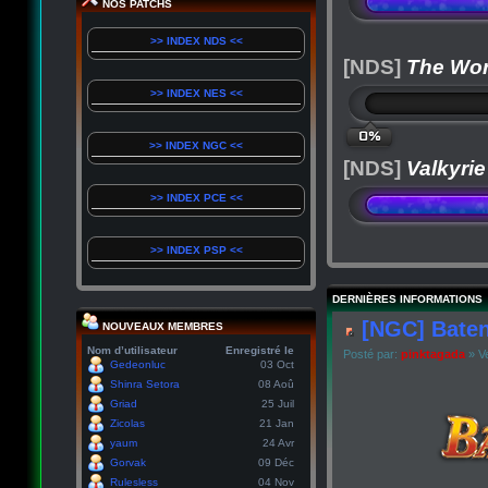
NOS PATCHS
>> INDEX NDS <<
[NDS]
The Wor
>> INDEX NES <<
0%
>> INDEX NGC <<
[NDS]
Valkyrie
>> INDEX PCE <<
>> INDEX PSP <<
DERNIÈRES INFORMATIONS
[NGC] Baten
NOUVEAUX MEMBRES
Nom d’utilisateur
Enregistré le
Posté par:
pinktagada
» Ve
Gedeonluc
03 Oct
Shinra Setora
08 Aoû
Griad
25 Juil
Zicolas
21 Jan
yaum
24 Avr
Gorvak
09 Déc
Rulesless
04 Nov