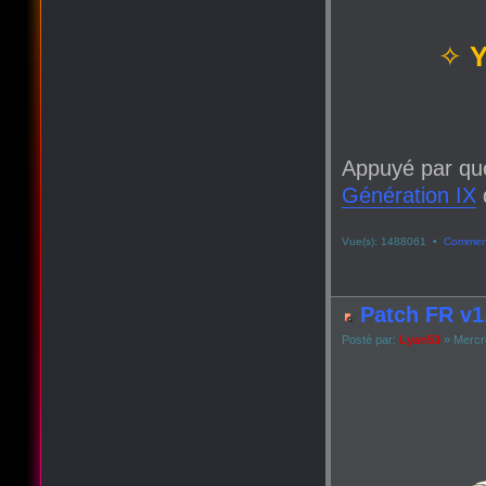
✧
Y
Appuyé par qu
Génération IX
q
Vue(s): 1488061 •
Comment
Patch FR v1.
Posté par:
Lyan53
» Mercre