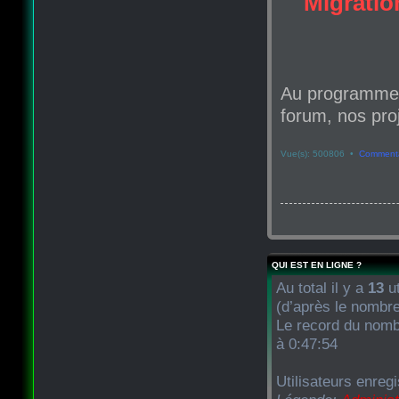
Migration
Au programme d
forum, nos proj
Vue(s): 500806 •
Commenta
QUI EST EN LIGNE ?
Au total il y a
13
ut
(d’après le nombre
Le record du nombr
à 0:47:54
Utilisateurs enreg