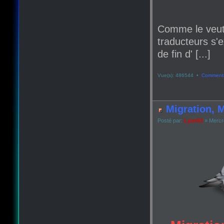
Comme le veut
traducteurs s'e
de fin d' [...]
Vue(s): 486544 •
Commenta
Migration, M
Posté par:
Lyan53
» Mercr