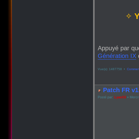
✧
Y
Appuyé par qu
Génération IX
q
Vue(s): 1487758 •
Comment
Patch FR v1.
Posté par:
Lyan53
» Mercre