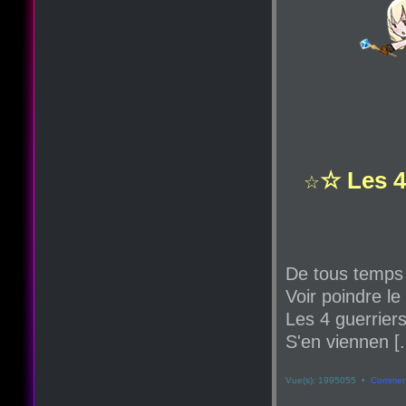
☆ Les 4
☆
De tous temps
Voir poindre le
Les 4 guerriers
S'en viennen [.
Vue(s): 1995055 •
Comment