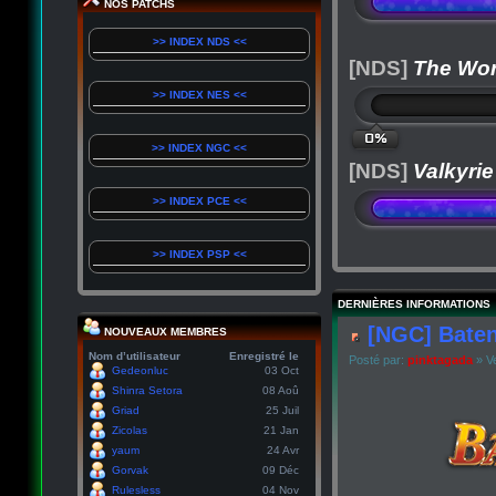
NOS PATCHS
>> INDEX NDS <<
[NDS]
The Wor
>> INDEX NES <<
0%
>> INDEX NGC <<
[NDS]
Valkyrie
>> INDEX PCE <<
>> INDEX PSP <<
DERNIÈRES INFORMATIONS
[NGC] Baten
NOUVEAUX MEMBRES
Nom d’utilisateur
Enregistré le
Posté par:
pinktagada
» Ve
Gedeonluc
03 Oct
Shinra Setora
08 Aoû
Griad
25 Juil
Zicolas
21 Jan
yaum
24 Avr
Gorvak
09 Déc
Rulesless
04 Nov