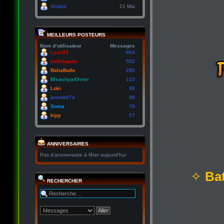
Straizo
21 Mai
MEILLEURS POSTEURS
Nom d’utilisateur
Messages
Lyan53
864
pinktagada
502
BahaBulle
280
Bleachya43vier
115
Loki
98
jerome674
98
Soma
79
kipy
57
ANNIVERSAIRES
Pas d’anniversaire à fêter aujourd’hui
✧
Bat
RECHERCHER