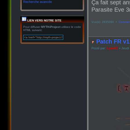
Ça fait sept an
Recherche avancée
Parasite Eve 3r
LIEN VERS NOTRE SITE
Vue(s): 2835090 •
Comment
Pour diffuser
MYTH-Project
utilisez le code
HTML suivant:
Patch FR v1
Posté par:
Lyan53
» Jeudi 