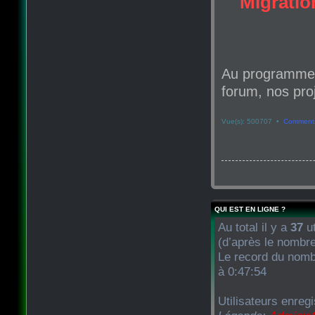
Migration
Au programme d
forum, nos proj
Vue(s): 500707 •
Commenta
QUI EST EN LIGNE ?
Au total il y a
37
ut
(d’après le nombre
Le record du nombr
à 0:47:54
Utilisateurs enregi