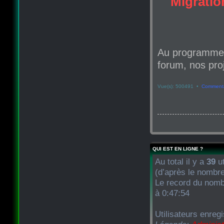
Migration
Au programme d
forum, nos proj
Vue(s): 500491 •
Commenta
QUI EST EN LIGNE ?
Au total il y a
39
ut
(d’après le nombre
Le record du nombr
à 0:47:54
Utilisateurs enreg