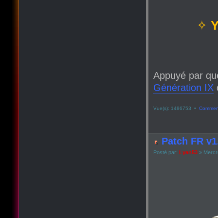
✧
Y
Appuyé par qu
Génération IX
q
Vue(s): 1486753 •
Comment
Patch FR v1.
Posté par:
Lyan53
» Mercre