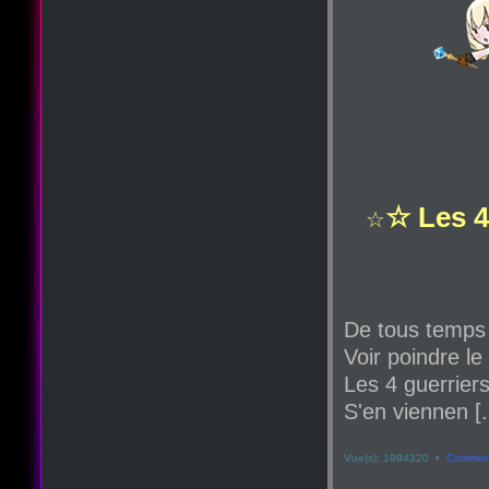
☆ Les 4
☆
De tous temps
Voir poindre le
Les 4 guerriers
S'en viennen [.
Vue(s): 1994320 •
Comment