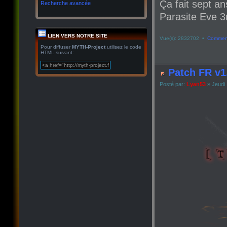
Ça fait sept an
Recherche avancée
Parasite Eve 3r
LIEN VERS NOTRE SITE
Vue(s): 2832702 •
Comment
Pour diffuser
MYTH-Project
utilisez le code
HTML suivant:
Patch FR v1
Posté par:
Lyan53
» Jeudi 