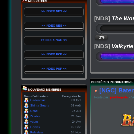
NOS PATCHS
>> INDEX NDS <<
[NDS]
The Wor
>> INDEX NES <<
0%
>> INDEX NGC <<
[NDS]
Valkyrie
>> INDEX PCE <<
>> INDEX PSP <<
DERNIÈRES INFORMATIONS
[NGC] Baten
NOUVEAUX MEMBRES
Nom d’utilisateur
Enregistré le
Posté par:
pinktagada
» Ve
Gedeonluc
03 Oct
Shinra Setora
08 Aoû
Griad
25 Juil
Zicolas
21 Jan
yaum
24 Avr
Gorvak
09 Déc
Rulesless
04 Nov