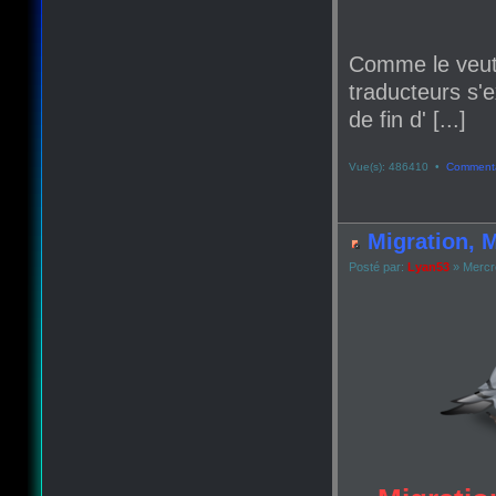
Comme le veut
traducteurs s'e
de fin d' [...]
Vue(s): 486410 •
Commenta
Migration, M
Posté par:
Lyan53
» Mercr