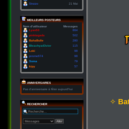
Straizo
21 Mai
MEILLEURS POSTEURS
Nom d’utilisateur
Messages
Lyan53
864
pinktagada
502
BahaBulle
280
Bleachya43vier
115
Loki
98
jerome674
98
Soma
79
kipy
57
ANNIVERSAIRES
Pas d’anniversaire à fêter aujourd’hui
✧
Bat
RECHERCHER