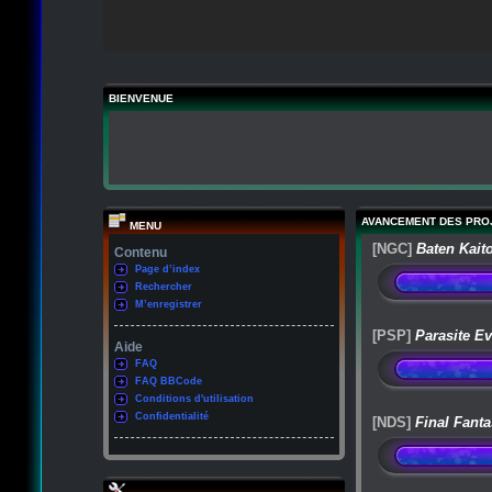
BIENVENUE
AVANCEMENT DES PRO
MENU
[NGC]
Baten Kait
Contenu
Page d’index
Rechercher
M’enregistrer
[PSP]
Parasite Ev
Aide
FAQ
FAQ BBCode
Conditions d'utilisation
Confidentialité
[NDS]
Final Fanta