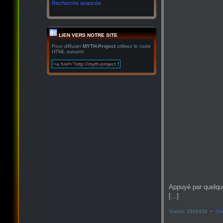
Recherche avancée
LIEN VERS NOTRE SITE
Pour diffuser
MYTH-Project
utilisez le code
HTML suivant:
Appuyé par quelqu
[...]
Vue(s): 1486936 •
Co