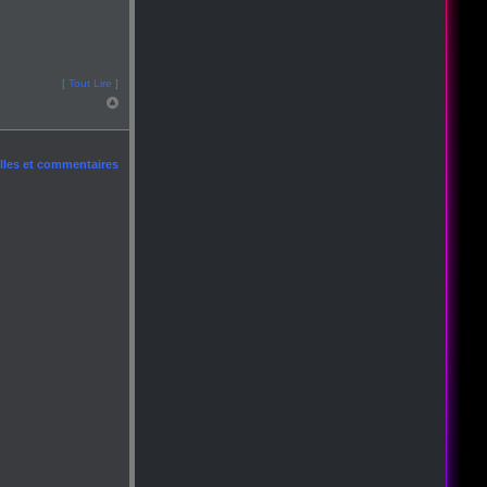
[
Tout Lire
]
les et commentaires