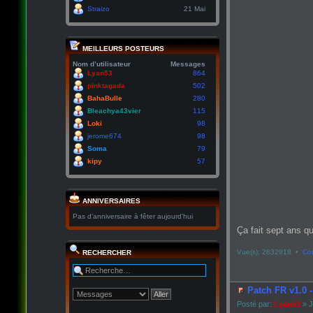
Straizo
21 Mai
MEILLEURS POSTEURS
Nom d’utilisateur
Messages
Lyan53
864
pinktagada
502
BahaBulle
280
Bleachya43vier
115
Loki
98
jerome674
98
Soma
79
kipy
57
ANNIVERSAIRES
Pas d’anniversaire à fêter aujourd’hui
Ça fait sept ans qu
Vue(s): 2832918 •
Co
RECHERCHER
Patch FR v1.0 
Posté par:
Lyan53
» J