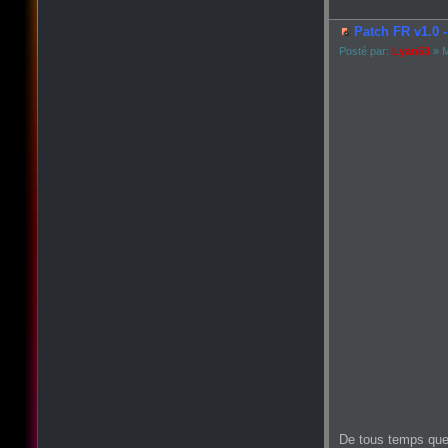
Patch FR v1.0 -
Posté par:
Lyan53
» M
De tous temps que