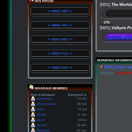
NOS PATCHS
[NDS]
The Worlds
>> INDEX NDS <<
0%
>> INDEX NES <<
[NDS]
Valkyrie Pr
>> INDEX NGC <<
>> INDEX PCE <<
DERNIÈRES INFORMATI
[NGC] Baten Ka
>> INDEX PSP <<
Posté par:
pinktagad
NOUVEAUX MEMBRES
Nom d’utilisateur
Enregistré le
Gedeonluc
03 Oct
Shinra Setora
08 Aoû
Griad
25 Juil
Zicolas
21 Jan
yaum
24 Avr
Gorvak
09 Déc
Rulesless
04 Nov