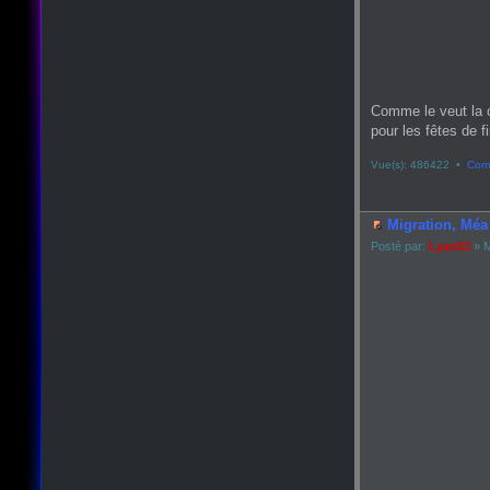
Comme le veut la 
pour les fêtes de fin
Vue(s): 486422 •
Comm
Migration, Méa 
Posté par:
Lyan53
» M