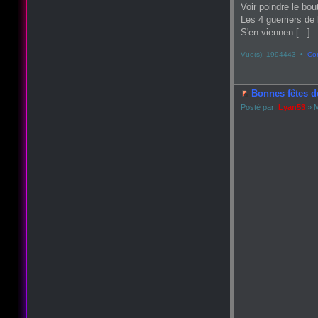
Voir poindre le bou
Les 4 guerriers de 
S'en viennen [...]
Vue(s): 1994443 •
Co
Bonnes fêtes d
Posté par:
Lyan53
» M