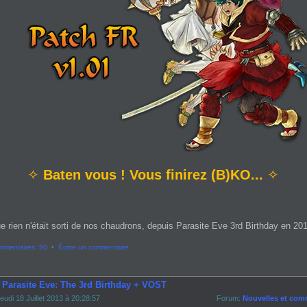
✧
Baten vous ! Vous finirez (B)KO...
✧
e rien n'était sorti de nos chaudrons, depuis Parasite Eve 3rd Birthday en 2013
mmentaires: 50
•
Écrire un commentaire
- Parasite Eve: The 3rd Birthday + VOST
eudi 18 Juillet 2013 à 20:28:57
Forum:
Nouvelles et com