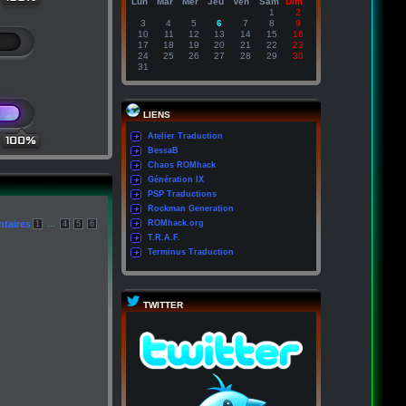
Lun
Mar
Mer
Jeu
Ven
Sam
Dim
1
2
3
4
5
6
7
8
9
10
11
12
13
14
15
16
17
18
19
20
21
22
23
24
25
26
27
28
29
30
31
LIENS
Atelier Traduction
100%
BessaB
Chaos ROMhack
Génération IX
PSP Traductions
Rockman Generation
taires
...
ROMhack.org
1
4
5
6
T.R.A.F.
Terminus Traduction
TWITTER