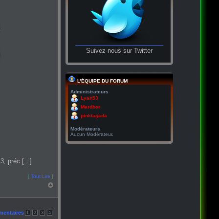
Suivez-nous sur Twitter
L’ÉQUIPE DU FORUM
Administrateurs
Lyan53
Mardhor
pinktagada
Modérateurs
Aucun Modérateur.
, préc [...]
[
Tout Lire
]
mentaires
1
2
3
4