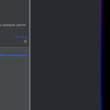
ou quelques patchs
[
Tout Lire
]
les et commentaires