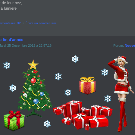
t de leur nez,
la lumière
mmentaires: 32
•
Écrire un commentaire
e fin d'année
ardi 25 Décembre 2012 à 22:57:16
Forum:
Nouvel