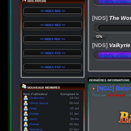
NOS PATCHS
>> INDEX NDS <<
[NDS]
The Wor
>> INDEX NES <<
0%
>> INDEX NGC <<
[NDS]
Valkyrie
>> INDEX PCE <<
>> INDEX PSP <<
DERNIÈRES INFORMATIONS
[NGC] Baten
NOUVEAUX MEMBRES
Nom d’utilisateur
Enregistré le
Posté par:
pinktagada
» Ve
Gedeonluc
03 Oct
Shinra Setora
08 Aoû
Griad
25 Juil
Zicolas
21 Jan
yaum
24 Avr
Gorvak
09 Déc
Rulesless
04 Nov