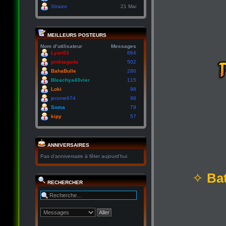
Straizo
21 Mai
MEILLEURS POSTEURS
Nom d’utilisateur
Messages
Lyan53
864
pinktagada
502
BahaBulle
280
Bleachya43vier
115
Loki
98
jerome674
98
Soma
79
kipy
57
ANNIVERSAIRES
Pas d’anniversaire à fêter aujourd’hui
✧
Bat
RECHERCHER