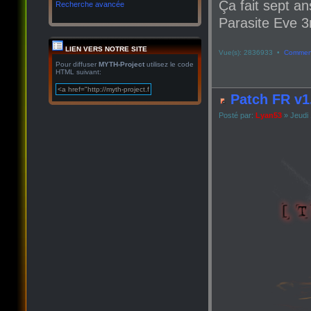
Ça fait sept an
Recherche avancée
Parasite Eve 3r
LIEN VERS NOTRE SITE
Vue(s): 2836933 •
Comment
Pour diffuser
MYTH-Project
utilisez le code
HTML suivant:
Patch FR v1
Posté par:
Lyan53
» Jeudi 