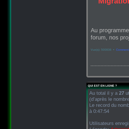
Migration
Au programme d
forum, nos proj
Vue(s): 500836 •
Commenta
QUI EST EN LIGNE ?
Au total il y a
27
ut
(d’après le nombre
Le record du nombr
à 0:47:54
Utilisateurs enregi