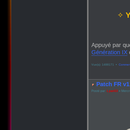
✧
Y
Appuyé par qu
Génération IX
q
Vue(s): 1488171 •
Comment
Patch FR v1.
Posté par:
Lyan53
» Mercre