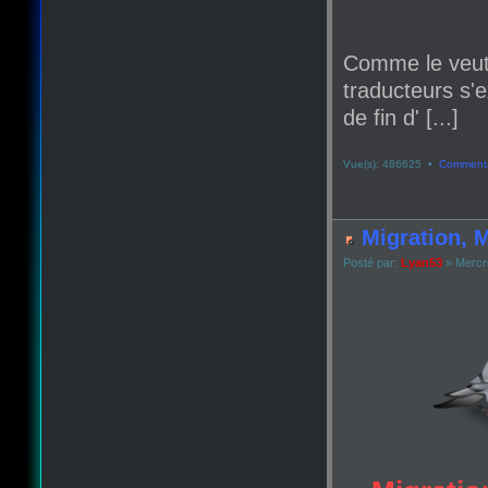
Comme le veut
traducteurs s'e
de fin d' [...]
Vue(s): 486625 •
Commenta
Migration, M
Posté par:
Lyan53
» Mercr