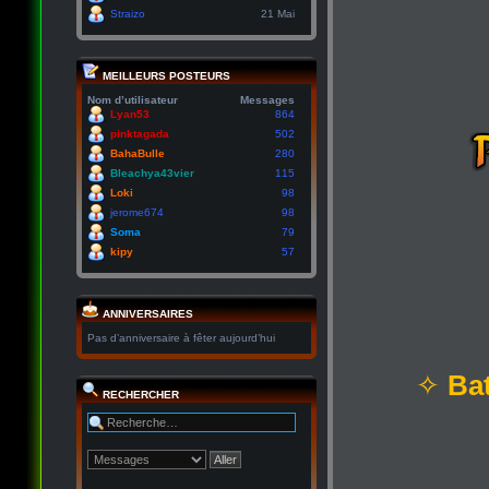
Straizo
21 Mai
MEILLEURS POSTEURS
Nom d’utilisateur
Messages
Lyan53
864
pinktagada
502
BahaBulle
280
Bleachya43vier
115
Loki
98
jerome674
98
Soma
79
kipy
57
ANNIVERSAIRES
Pas d’anniversaire à fêter aujourd’hui
✧
Bat
RECHERCHER