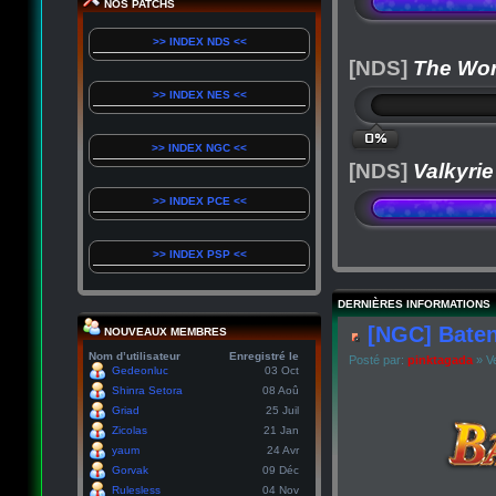
NOS PATCHS
>> INDEX NDS <<
[NDS]
The Wor
>> INDEX NES <<
0%
>> INDEX NGC <<
[NDS]
Valkyrie
>> INDEX PCE <<
>> INDEX PSP <<
DERNIÈRES INFORMATIONS
[NGC] Baten
NOUVEAUX MEMBRES
Nom d’utilisateur
Enregistré le
Posté par:
pinktagada
» Ve
Gedeonluc
03 Oct
Shinra Setora
08 Aoû
Griad
25 Juil
Zicolas
21 Jan
yaum
24 Avr
Gorvak
09 Déc
Rulesless
04 Nov