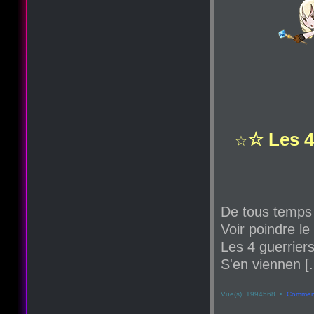
☆ Les 4
☆
De tous temps
Voir poindre le
Les 4 guerriers
S'en viennen [.
Vue(s): 1994568 •
Comment