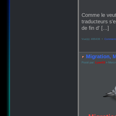
Comme le veut
traducteurs s'e
de fin d' [...]
Vue(s): 486436 •
Commenta
Migration, M
Posté par:
Lyan53
» Mercr