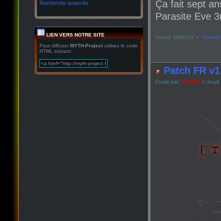
Ça fait sept an
Recherche avancée
Parasite Eve 3r
LIEN VERS NOTRE SITE
Vue(s): 2833201 •
Comment
Pour diffuser
MYTH-Project
utilisez le code
HTML suivant:
Patch FR v1
Posté par:
Lyan53
» Jeudi 