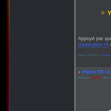
✧
Y
Appuyé par qu
Génération IX
q
Vue(s): 1487077 •
Comment
Patch FR v1.
Posté par:
Lyan53
» Mercre