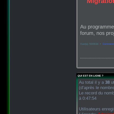
Migration
Au programme d
forum, nos proj
Vue(s): 500634 •
Commenta
QUI EST EN LIGNE ?
Au total il y a
38
ut
(d’après le nombre
Le record du nombr
à 0:47:54
Utilisateurs enreg