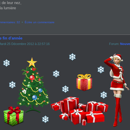
t de leur nez,
la lumière
mmentaires: 32
•
Écrire un commentaire
e fin d'année
ardi 25 Décembre 2012 à 22:57:16
Forum:
Nouvel