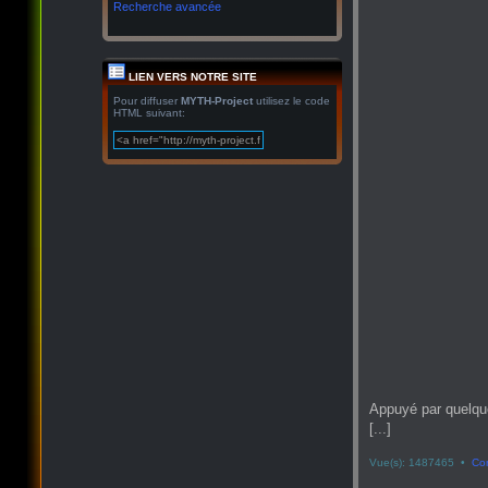
Recherche avancée
LIEN VERS NOTRE SITE
Pour diffuser
MYTH-Project
utilisez le code
HTML suivant:
Appuyé par quelqu
[...]
Vue(s): 1487465 •
Co