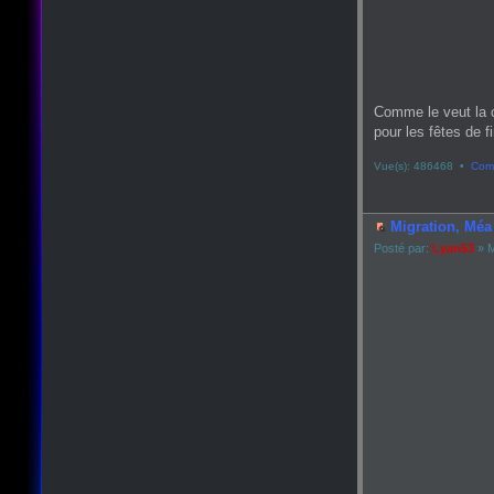
Comme le veut la 
pour les fêtes de fin
Vue(s): 486468 •
Comm
Migration, Méa 
Posté par:
Lyan53
» M