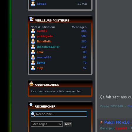
Straizo
21 Mai
MEILLEURS POSTEURS
Nom d’utilisateur
Messages
Lyan53
864
pinktagada
502
BahaBulle
280
Bleachya43vier
115
Loki
98
jerome674
98
Soma
79
kipy
57
ANNIVERSAIRES
Pas d’anniversaire à fêter aujourd’hui
Ça fait sept ans qu
Vue(s): 2833748 •
Co
RECHERCHER
Patch FR v1.0 
Posté par:
Lyan53
» J