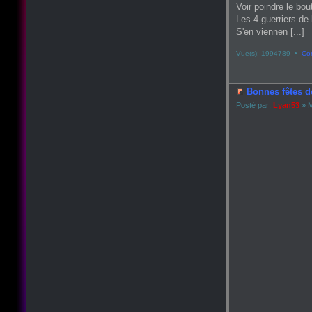
Voir poindre le bou
Les 4 guerriers de 
S'en viennen [...]
Vue(s): 1994789 •
Co
Bonnes fêtes d
Posté par:
Lyan53
» M