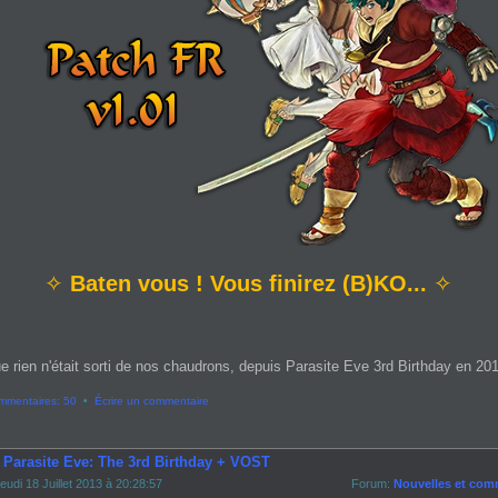
✧
Baten vous ! Vous finirez (B)KO...
✧
e rien n'était sorti de nos chaudrons, depuis Parasite Eve 3rd Birthday en 2013
mmentaires: 50
•
Écrire un commentaire
- Parasite Eve: The 3rd Birthday + VOST
eudi 18 Juillet 2013 à 20:28:57
Forum:
Nouvelles et com