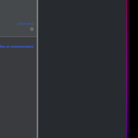
[
Tout Lire
]
les et commentaires