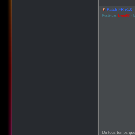
Patch FR v1.0 -
Posté par:
Lyan53
» M
De tous temps que