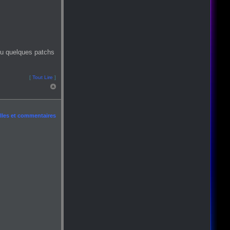
ou quelques patchs
[
Tout Lire
]
les et commentaires