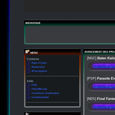
BIENVENUE
AVANCEMENT DES PRO
MENU
[NGC]
Baten Kait
Contenu
Page d’index
Rechercher
M’enregistrer
[PSP]
Parasite Ev
Aide
FAQ
FAQ BBCode
Conditions d'utilisation
Confidentialité
[NDS]
Final Fanta