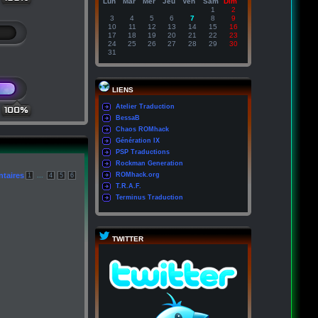
Lun
Mar
Mer
Jeu
Ven
Sam
Dim
1
2
3
4
5
6
7
8
9
10
11
12
13
14
15
16
17
18
19
20
21
22
23
24
25
26
27
28
29
30
31
LIENS
Atelier Traduction
100%
BessaB
Chaos ROMhack
Génération IX
PSP Traductions
Rockman Generation
taires
...
ROMhack.org
1
4
5
6
T.R.A.F.
Terminus Traduction
TWITTER