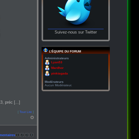
Suivez-nous sur Twitter
L’ÉQUIPE DU FORUM
Administrateurs
Lyan53
Mardhor
pinktagada
Modérateurs
Aucun Modérateur.
, préc [...]
[
Tout Lire
]
mentaires
1
2
3
4