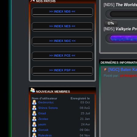
NOS PATCHS
[NDS]
The Worlds
>> INDEX NDS <<
0%
>> INDEX NES <<
[NDS]
Valkyrie Pr
>> INDEX NGC <<
>> INDEX PCE <<
DERNIÈRES INFORMATI
[NGC] Baten Ka
>> INDEX PSP <<
Posté par:
pinktagad
NOUVEAUX MEMBRES
Nom d’utilisateur
Enregistré le
Gedeonluc
03 Oct
Shinra Setora
08 Aoû
Griad
25 Juil
Zicolas
21 Jan
yaum
24 Avr
Gorvak
09 Déc
Rulesless
04 Nov