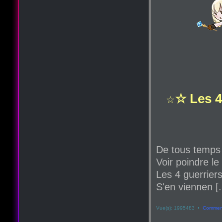
☆ Les 4
☆
De tous temps
Voir poindre le
Les 4 guerriers
S'en viennen [.
Vue(s): 1995483 •
Comment