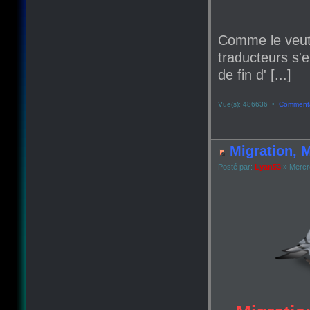
Comme le veut
traducteurs s'e
de fin d' [...]
Vue(s): 486636 •
Commenta
Migration, M
Posté par:
Lyan53
» Mercr