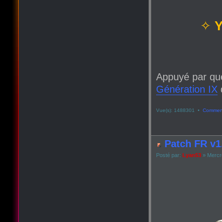
✧
Y
Appuyé par qu
Génération IX
q
Vue(s): 1488301 •
Comment
Patch FR v1.
Posté par:
Lyan53
» Mercre