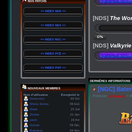
NOS PATCHS
>> INDEX NDS <<
[NDS]
The Wor
>> INDEX NES <<
0%
>> INDEX NGC <<
[NDS]
Valkyrie
>> INDEX PCE <<
>> INDEX PSP <<
DERNIÈRES INFORMATIONS
[NGC] Baten
NOUVEAUX MEMBRES
Nom d’utilisateur
Enregistré le
Posté par:
pinktagada
» Ve
Gedeonluc
03 Oct
Shinra Setora
08 Aoû
Griad
25 Juil
Zicolas
21 Jan
yaum
24 Avr
Gorvak
09 Déc
Rulesless
04 Nov