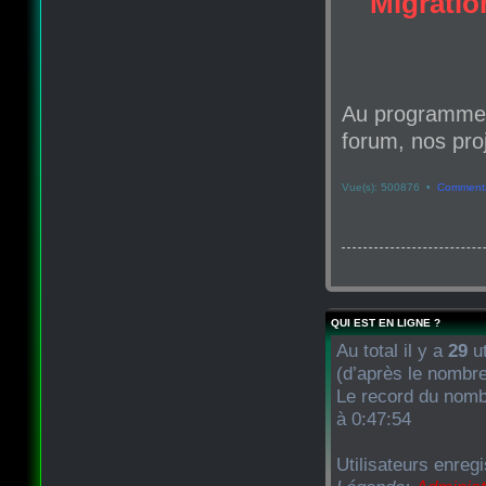
Migration
Au programme d
forum, nos proj
Vue(s): 500876 •
Commenta
QUI EST EN LIGNE ?
Au total il y a
29
ut
(d’après le nombre
Le record du nombr
à 0:47:54
Utilisateurs enreg