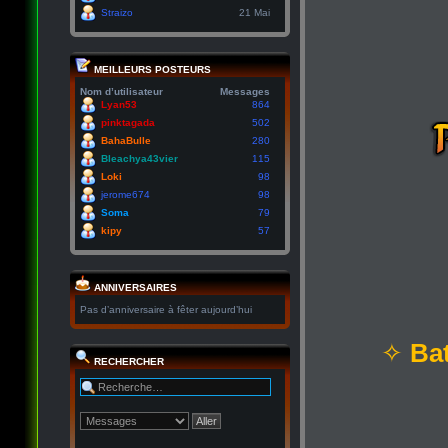
Straizo
21 Mai
MEILLEURS POSTEURS
Nom d’utilisateur
Messages
Lyan53
864
pinktagada
502
BahaBulle
280
Bleachya43vier
115
Loki
98
jerome674
98
Soma
79
kipy
57
ANNIVERSAIRES
Pas d’anniversaire à fêter aujourd’hui
✧
Bat
RECHERCHER