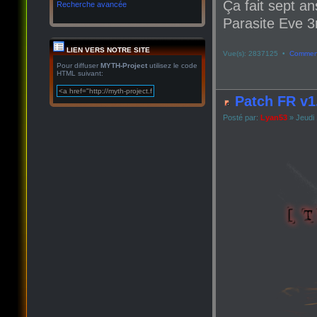
Ça fait sept an
Recherche avancée
Parasite Eve 3r
LIEN VERS NOTRE SITE
Vue(s): 2837125 •
Comment
Pour diffuser
MYTH-Project
utilisez le code
HTML suivant:
Patch FR v1
Posté par:
Lyan53
» Jeudi 