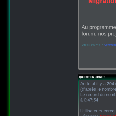
Migration
Au programme d
forum, nos proj
Vue(s): 500744 •
Commenta
QUI EST EN LIGNE ?
Au total il y a
204
u
(d’après le nombre
Le record du nombr
à 0:47:54
Utilisateurs enreg