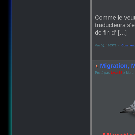
Comme le veut
traducteurs s'e
de fin d' [...]
Vue(s): 486573 •
Commenta
Migration, M
Posté par:
Lyan53
» Mercr