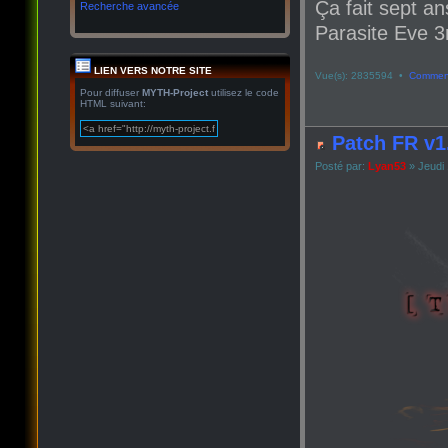
Ça fait sept an
Recherche avancée
Parasite Eve 3r
LIEN VERS NOTRE SITE
Vue(s): 2835594 •
Comment
Pour diffuser
MYTH-Project
utilisez le code
HTML suivant:
Patch FR v1
Posté par:
Lyan53
» Jeudi 