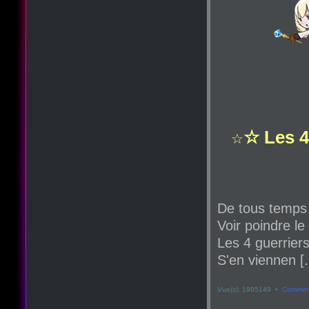
☆ Les 4
☆
De tous temps
Voir poindre le
Les 4 guerriers
S'en viennen [.
Vue(s): 1995149 •
Comment