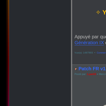
✧
Y
Appuyé par qu
Génération IX
q
Vue(s): 1487893 •
Comment
Patch FR v1.
Posté par:
Lyan53
» Mercre