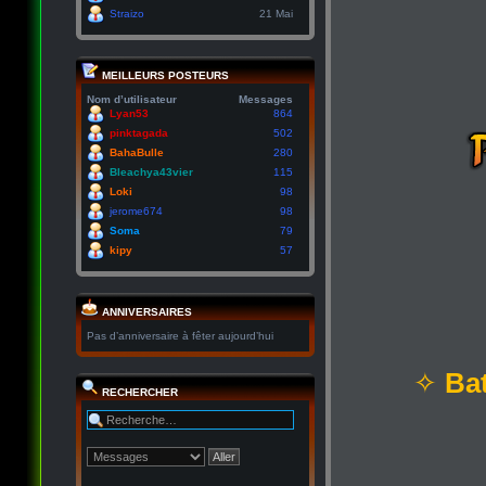
Straizo
21 Mai
MEILLEURS POSTEURS
Nom d’utilisateur
Messages
Lyan53
864
pinktagada
502
BahaBulle
280
Bleachya43vier
115
Loki
98
jerome674
98
Soma
79
kipy
57
ANNIVERSAIRES
Pas d’anniversaire à fêter aujourd’hui
✧
Bat
RECHERCHER