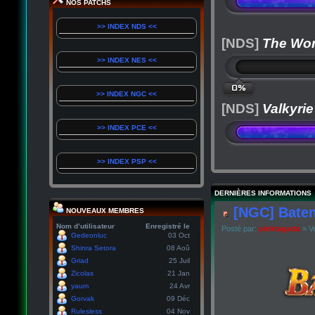
NOS PATCHS
>> INDEX NDS <<
[NDS]
The Wor
>> INDEX NES <<
0%
>> INDEX NGC <<
[NDS]
Valkyrie
>> INDEX PCE <<
>> INDEX PSP <<
DERNIÈRES INFORMATIONS
[NGC] Baten
NOUVEAUX MEMBRES
Nom d’utilisateur
Enregistré le
Posté par:
pinktagada
» Ve
Gedeonluc
03 Oct
Shinra Setora
08 Aoû
Griad
25 Juil
Zicolas
21 Jan
yaum
24 Avr
Gorvak
09 Déc
Rulesless
04 Nov