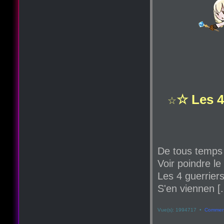
☆ Les 4
☆
De tous temps
Voir poindre le
Les 4 guerriers
S'en viennen [.
Vue(s): 1994717 •
Comment