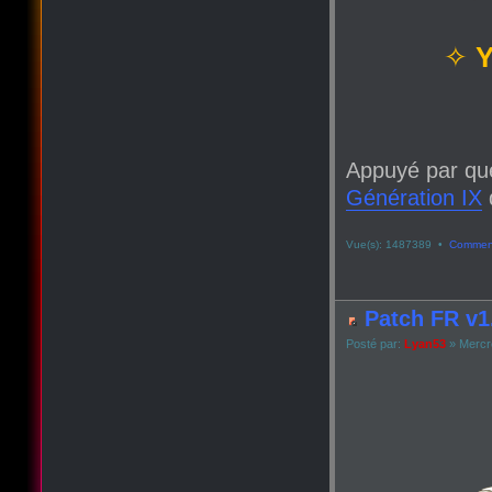
✧
Y
Appuyé par qu
Génération IX
q
Vue(s): 1487389 •
Comment
Patch FR v1.
Posté par:
Lyan53
» Mercre