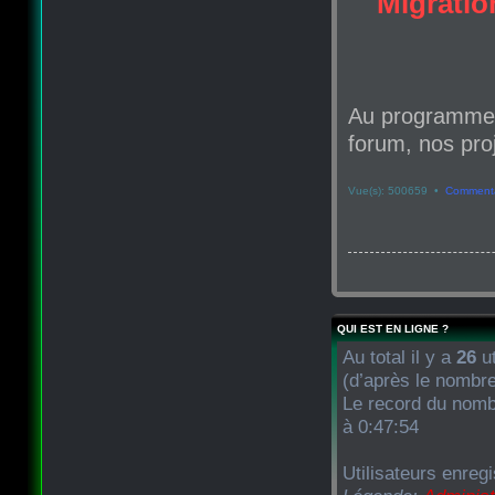
Migration
Au programme d
forum, nos proj
Vue(s): 500659 •
Commenta
QUI EST EN LIGNE ?
Au total il y a
26
ut
(d’après le nombre
Le record du nombr
à 0:47:54
Utilisateurs enreg