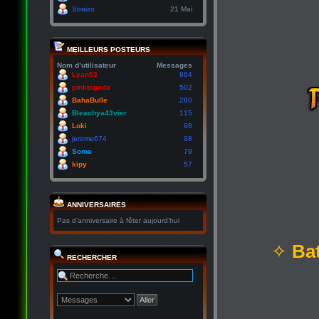
Straizo
21 Mai
MEILLEURS POSTEURS
Nom d’utilisateur
Messages
Lyan53
864
pinktagada
502
BahaBulle
280
Bleachya43vier
115
Loki
98
jerome674
98
Soma
79
kipy
57
ANNIVERSAIRES
Pas d’anniversaire à fêter aujourd’hui
✧
Bat
RECHERCHER