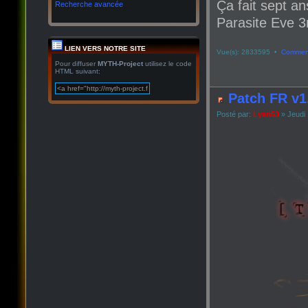
Ça fait sept an
Recherche avancée
Parasite Eve 3r
LIEN VERS NOTRE SITE
Vue(s): 2833595 •
Comment
Pour diffuser
MYTH-Project
utilisez le code
HTML suivant:
Patch FR v1
Posté par:
Lyan53
» Jeudi 