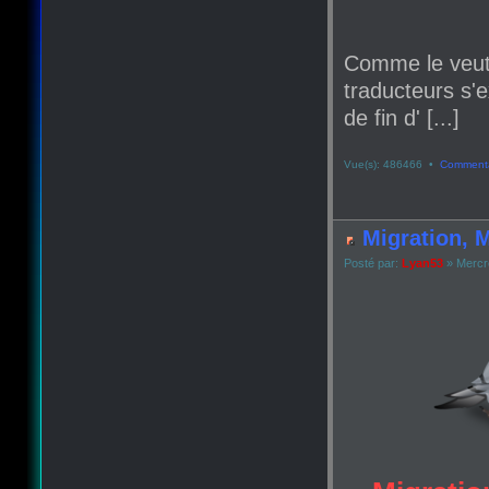
Comme le veut
traducteurs s'e
de fin d' [...]
Vue(s): 486466 •
Commenta
Migration, M
Posté par:
Lyan53
» Mercr