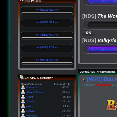
NOS PATCHS
>> INDEX NDS <<
[NDS]
The Wor
>> INDEX NES <<
0%
>> INDEX NGC <<
[NDS]
Valkyrie
>> INDEX PCE <<
>> INDEX PSP <<
DERNIÈRES INFORMATIONS
[NGC] Baten
NOUVEAUX MEMBRES
Nom d’utilisateur
Enregistré le
Posté par:
pinktagada
» Ve
Gedeonluc
03 Oct
Shinra Setora
08 Aoû
Griad
25 Juil
Zicolas
21 Jan
yaum
24 Avr
Gorvak
09 Déc
Rulesless
04 Nov