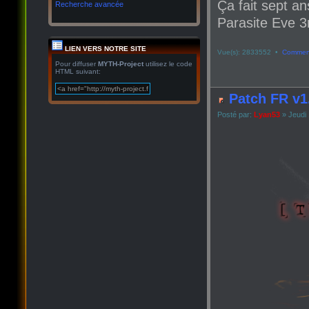
Ça fait sept an
Recherche avancée
Parasite Eve 3r
LIEN VERS NOTRE SITE
Vue(s): 2833552 •
Comment
Pour diffuser
MYTH-Project
utilisez le code
HTML suivant:
Patch FR v1
Posté par:
Lyan53
» Jeudi 