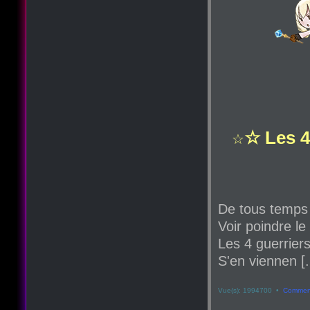
☆ Les 4
☆
De tous temps
Voir poindre le
Les 4 guerriers
S'en viennen [.
Vue(s): 1994700 •
Comment