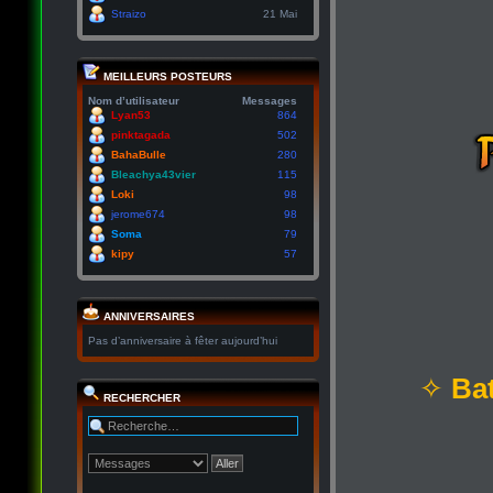
Straizo
21 Mai
MEILLEURS POSTEURS
Nom d’utilisateur
Messages
Lyan53
864
pinktagada
502
BahaBulle
280
Bleachya43vier
115
Loki
98
jerome674
98
Soma
79
kipy
57
ANNIVERSAIRES
Pas d’anniversaire à fêter aujourd’hui
✧
Bat
RECHERCHER