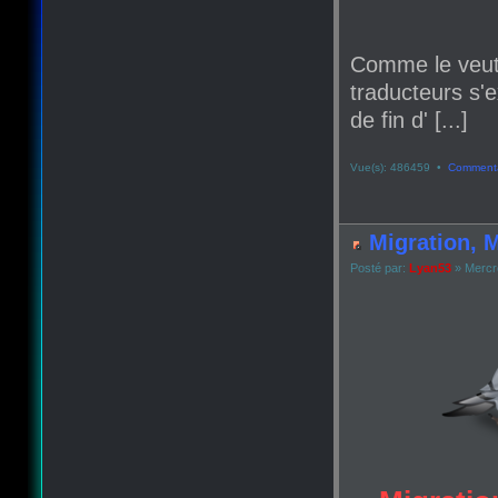
Comme le veut
traducteurs s'e
de fin d' [...]
Vue(s): 486459 •
Commenta
Migration, M
Posté par:
Lyan53
» Mercr