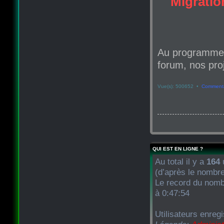
Migration
Au programme d
forum, nos proj
Vue(s): 500652 •
Commenta
QUI EST EN LIGNE ?
Au total il y a
164
u
(d’après le nombre
Le record du nombr
à 0:47:54
Utilisateurs enregi