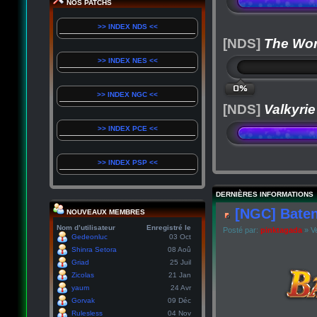
NOS PATCHS
>> INDEX NDS <<
[NDS]
The Wor
>> INDEX NES <<
0%
>> INDEX NGC <<
[NDS]
Valkyrie
>> INDEX PCE <<
>> INDEX PSP <<
DERNIÈRES INFORMATIONS
[NGC] Baten
NOUVEAUX MEMBRES
Nom d’utilisateur
Enregistré le
Posté par:
pinktagada
» Ve
Gedeonluc
03 Oct
Shinra Setora
08 Aoû
Griad
25 Juil
Zicolas
21 Jan
yaum
24 Avr
Gorvak
09 Déc
Rulesless
04 Nov