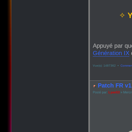
✧
Y
Appuyé par qu
Génération IX
q
Vue(s): 1487362 •
Comment
Patch FR v1.
Posté par:
Lyan53
» Mercre