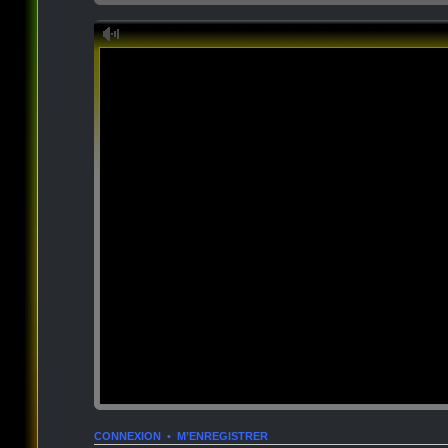
CONNEXION
•
M’ENREGISTRER