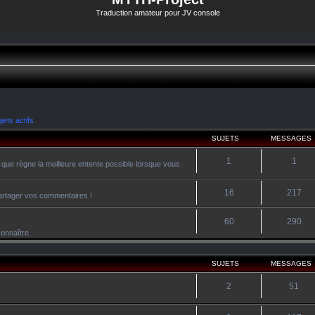
Traduction amateur pour JV console
jets actifs
SUJETS
MESSAGES
1
1
 que règne la meilleure entente possible lorsque vous
16
217
 partager vos commentaires !
60
290
onnaître.
SUJETS
MESSAGES
2
51