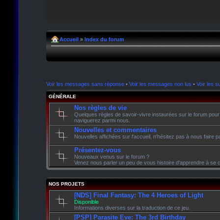
Accueil
»
Index du forum
Voir les messages sans réponse
•
Voir les messages non lus
•
Voir les su
GÉNÉRALE
Nos règles de vie
Quelques règles de savoir-vivre instaurées sur le forum pour
naviguerez parmi nous.
Nouvelles et commentaires
Nouvelles affichées sur l'accueil, n'hésitez pas à nous faire
Présentez-vous
Nouveaux venus sur le forum ?
Venez nous parler un peu de vous histoire d'apprendre à se c
NOS PROJETS
[NDS] Final Fantasy: The 4 Heroes of Light
Disponible
Informations diverses sur la traduction de ce jeu.
[PSP] Parasite Eve: The 3rd Birthday