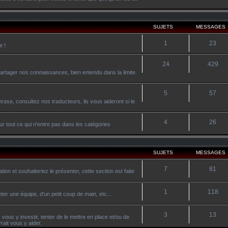
SUJETS
MESSAGES
1
23
e !
24
429
artager nos connaissances, bien entendu dans la limite
5
57
ase, consultez nos traducteurs, ils vous aideront si le
4
26
r tout ce qui n'entre pas dans les catégories
SUJETS
MESSAGES
7
81
on et souhaiteriez le présenter, cette section est faite
1
118
ter une équipe, d'un petit coup de main, etc...
3
13
vous y investir, tenter de le mettre en place et/ou de
ait vous y aider.