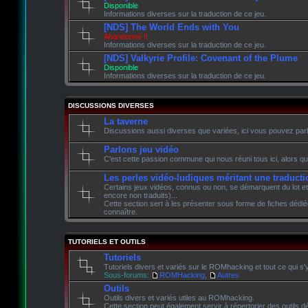
Disponible
Informations diverses sur la traduction de ce jeu.
[NDS] The World Ends with You
Abandonné !!
Informations diverses sur la traduction de ce jeu.
[NDS] Valkyrie Profile: Covenant of the Plume
Disponible
Informations diverses sur la traduction de ce jeu.
DISCUSSIONS DIVERSES
La taverne
Discussions aussi diverses que variées, ici vous pouvez parle
Parlons jeu vidéo
C'est cette passion commune qui nous réuni tous ici, alors qu
Les perles vidéo-ludiques méritant une traducti
Certains jeux vidéos, connus ou non, se démarquent du lot et
encore non traduits)...
Cette section sert à les présenter sous forme de fiches dédié
connaître.
TUTORIELS ET OUTILS
Tutoriels
Tutoriels divers et variés sur le ROMhacking et tout ce qui s'
Sous-forums:
ROMHacking
,
Autres
Outils
Outils divers et variés utiles au ROMhacking.
Cette section peut également servir à répertorier des outils dé