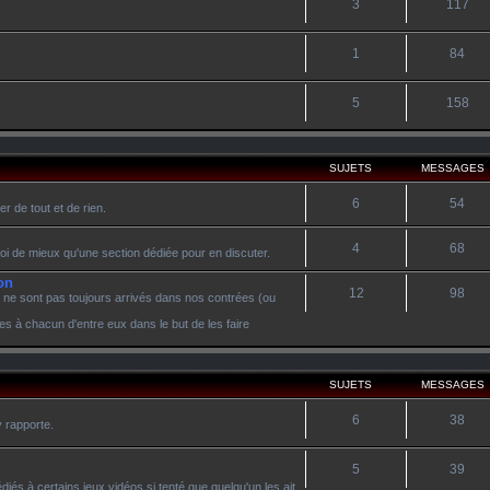
3
117
1
84
5
158
SUJETS
MESSAGES
6
54
r de tout et de rien.
4
68
oi de mieux qu'une section dédiée pour en discuter.
on
12
98
 ne sont pas toujours arrivés dans nos contrées (ou
es à chacun d'entre eux dans le but de les faire
SUJETS
MESSAGES
6
38
y rapporte.
5
39
diés à certains jeux vidéos si tenté que quelqu'un les ait