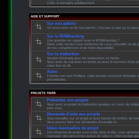
créés et partagés publiquement.
AIDE ET SUPPORT
Sur nos patchs
Un souci avec un de nos patchs, c'est par ici que ça se pass
Sur le ROMhacking
Une question en rapport avec le ROMHacking ?
Dans cette section nous tenterons de vous conseiller ou de p
de nos compétences et de notre disponibilité.
Sur la traduction
Section d'entraide pour les traducteurs en herbe.
Vous avez du mal avec un terme ou avec la tournure d'une phr
cœur leur en dit.
Autre
Comme son nom l'indique, cette section concerne l'entraide su
précédentes.
PROJETS TIERS
Présentez vos projets
Vous avez un projet de traduction amateur en cours de réalisati
pour vous.
Demande d'aide aux projets
Vous travaillez sur un projet et avez besoin de renfort, de mon
Vous pouvez faire vos demandes d'entraide ici.
Idées éventuelles de projet
Une ébauche de projet vous trotte dans la tête, vous aimeriez 
regrouper des personnes autour de celui-ci, cette section devr