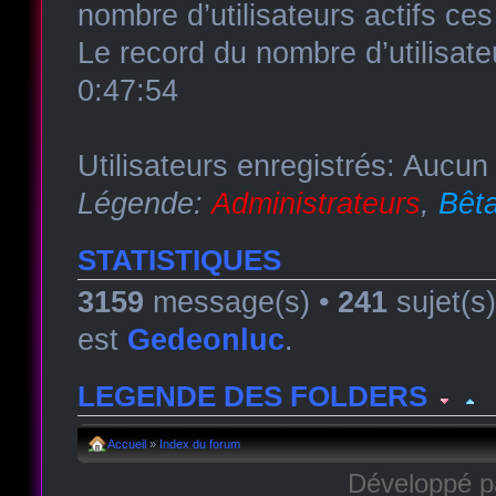
nombre d’utilisateurs actifs ce
Le record du nombre d’utilisate
0:47:54
Utilisateurs enregistrés: Aucun 
Légende:
Administrateurs
,
Bêta
STATISTIQUES
3159
message(s) •
241
sujet(s
est
Gedeonluc
.
LEGENDE DES FOLDERS
Forum lu
Forum fermé, lu
Forum avec sous-for
Accueil
»
Index du forum
Développé 
Forum non lu
Forum fermé, non lu
Forum avec sous-fo