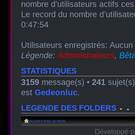
nombre d’utilisateurs actifs ce
Le record du nombre d’utilisate
0:47:54
Utilisateurs enregistrés: Aucun 
Légende:
Administrateurs
,
Bêta
STATISTIQUES
3159
message(s) •
241
sujet(s
est
Gedeonluc
.
LEGENDE DES FOLDERS
Forum lu
Forum fermé, lu
Forum avec sous-for
Accueil
»
Index du forum
Développé 
Forum non lu
Forum fermé, non lu
Forum avec sous-fo