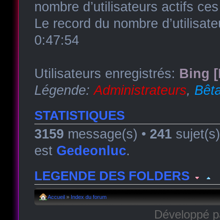
nombre d’utilisateurs actifs ce
Le record du nombre d’utilisate
0:47:54
Utilisateurs enregistrés:
Bing [
Légende:
Administrateurs
,
Bêta
STATISTIQUES
3159
message(s) •
241
sujet(s
est
Gedeonluc
.
LEGENDE DES FOLDERS
Forum lu
Forum fermé, lu
Forum avec sous-for
Accueil
»
Index du forum
Développé 
Forum non lu
Forum fermé, non lu
Forum avec sous-fo