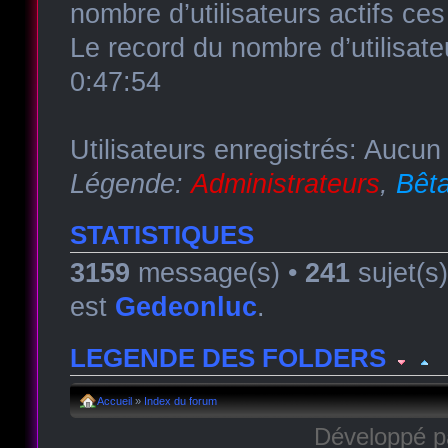
nombre d’utilisateurs actifs ce
Le record du nombre d’utilisate
0:47:54
Utilisateurs enregistrés: Aucun 
Légende:
Administrateurs
,
Bêta
STATISTIQUES
3159
message(s) •
241
sujet(s
est
Gedeonluc
.
LEGENDE DES FOLDERS
Forum lu
Forum fermé, lu
Forum avec sous-for
Accueil
»
Index du forum
Développé 
Forum non lu
Forum fermé, non lu
Forum avec sous-fo