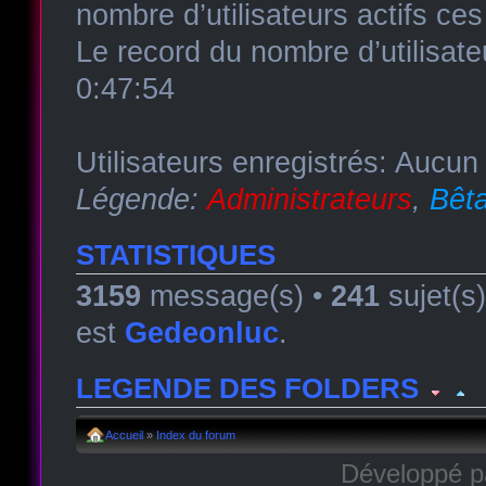
nombre d’utilisateurs actifs ce
Le record du nombre d’utilisate
0:47:54
Utilisateurs enregistrés: Aucun 
Légende:
Administrateurs
,
Bêta
STATISTIQUES
3159
message(s) •
241
sujet(s
est
Gedeonluc
.
LEGENDE DES FOLDERS
Forum lu
Forum fermé, lu
Forum avec sous-for
Accueil
»
Index du forum
Développé 
Forum non lu
Forum fermé, non lu
Forum avec sous-fo