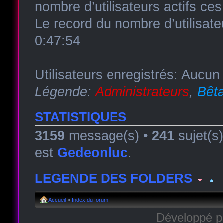
nombre d’utilisateurs actifs ce
Le record du nombre d’utilisate
0:47:54
Utilisateurs enregistrés: Aucun 
Légende:
Administrateurs
,
Bêta
STATISTIQUES
3159
message(s) •
241
sujet(s
est
Gedeonluc
.
LEGENDE DES FOLDERS
Forum lu
Forum fermé, lu
Forum avec sous-for
Accueil
»
Index du forum
Développé 
Forum non lu
Forum fermé, non lu
Forum avec sous-fo