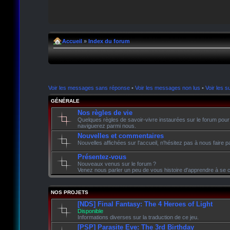
Accueil
»
Index du forum
Voir les messages sans réponse
•
Voir les messages non lus
•
Voir les su
GÉNÉRALE
Nos règles de vie
Quelques règles de savoir-vivre instaurées sur le forum pour
naviguerez parmi nous.
Nouvelles et commentaires
Nouvelles affichées sur l'accueil, n'hésitez pas à nous faire
Présentez-vous
Nouveaux venus sur le forum ?
Venez nous parler un peu de vous histoire d'apprendre à se c
NOS PROJETS
[NDS] Final Fantasy: The 4 Heroes of Light
Disponible
Informations diverses sur la traduction de ce jeu.
[PSP] Parasite Eve: The 3rd Birthday