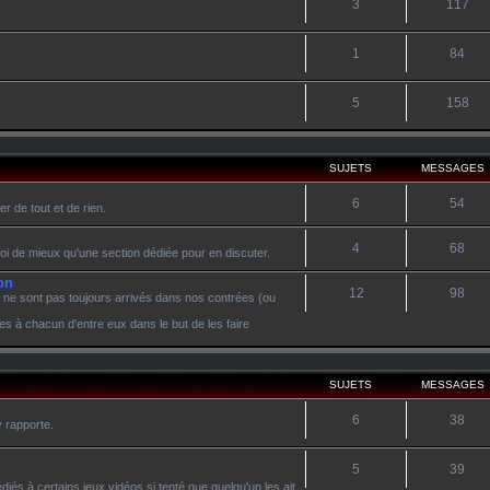
3
117
1
84
5
158
SUJETS
MESSAGES
6
54
r de tout et de rien.
4
68
oi de mieux qu'une section dédiée pour en discuter.
on
12
98
 ne sont pas toujours arrivés dans nos contrées (ou
es à chacun d'entre eux dans le but de les faire
SUJETS
MESSAGES
6
38
y rapporte.
5
39
diés à certains jeux vidéos si tenté que quelqu'un les ait