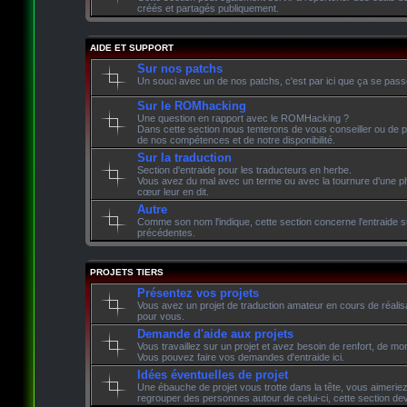
créés et partagés publiquement.
AIDE ET SUPPORT
Sur nos patchs
Un souci avec un de nos patchs, c'est par ici que ça se pass
Sur le ROMhacking
Une question en rapport avec le ROMHacking ?
Dans cette section nous tenterons de vous conseiller ou de p
de nos compétences et de notre disponibilité.
Sur la traduction
Section d'entraide pour les traducteurs en herbe.
Vous avez du mal avec un terme ou avec la tournure d'une phr
cœur leur en dit.
Autre
Comme son nom l'indique, cette section concerne l'entraide su
précédentes.
PROJETS TIERS
Présentez vos projets
Vous avez un projet de traduction amateur en cours de réalisati
pour vous.
Demande d'aide aux projets
Vous travaillez sur un projet et avez besoin de renfort, de mon
Vous pouvez faire vos demandes d'entraide ici.
Idées éventuelles de projet
Une ébauche de projet vous trotte dans la tête, vous aimeriez 
regrouper des personnes autour de celui-ci, cette section devr