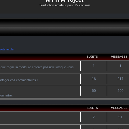
Traduction amateur pour JV console
jets actifs
SUJETS
MESSAGES
1
1
 que règne la meilleure entente possible lorsque vous
16
217
 partager vos commentaires !
60
290
onnaître.
SUJETS
MESSAGES
2
51