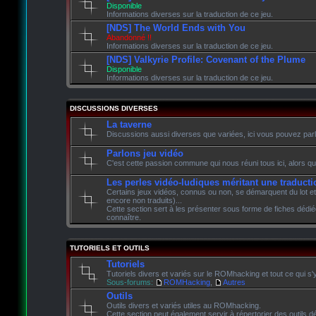
Disponible
Informations diverses sur la traduction de ce jeu.
[NDS] The World Ends with You
Abandonné !!
Informations diverses sur la traduction de ce jeu.
[NDS] Valkyrie Profile: Covenant of the Plume
Disponible
Informations diverses sur la traduction de ce jeu.
DISCUSSIONS DIVERSES
La taverne
Discussions aussi diverses que variées, ici vous pouvez parle
Parlons jeu vidéo
C'est cette passion commune qui nous réuni tous ici, alors qu
Les perles vidéo-ludiques méritant une traducti
Certains jeux vidéos, connus ou non, se démarquent du lot et
encore non traduits)...
Cette section sert à les présenter sous forme de fiches dédié
connaître.
TUTORIELS ET OUTILS
Tutoriels
Tutoriels divers et variés sur le ROMhacking et tout ce qui s'
Sous-forums:
ROMHacking
,
Autres
Outils
Outils divers et variés utiles au ROMhacking.
Cette section peut également servir à répertorier des outils dé