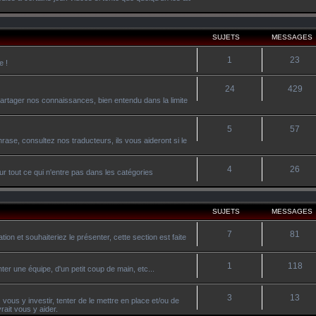
SUJETS
MESSAGES
1
23
e !
24
429
artager nos connaissances, bien entendu dans la limite
5
57
ase, consultez nos traducteurs, ils vous aideront si le
4
26
r tout ce qui n'entre pas dans les catégories
SUJETS
MESSAGES
7
81
on et souhaiteriez le présenter, cette section est faite
1
118
ter une équipe, d'un petit coup de main, etc...
3
13
vous y investir, tenter de le mettre en place et/ou de
ait vous y aider.