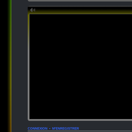
CONNEXION
•
M’ENREGISTRER