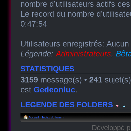
nombre d’utilisateurs actifs ce
Le record du nombre d’utilisate
0:47:54
Utilisateurs enregistrés: Aucun 
Légende:
Administrateurs
,
Bêta
STATISTIQUES
3159
message(s) •
241
sujet(s
est
Gedeonluc
.
LEGENDE DES FOLDERS
Forum lu
Forum fermé, lu
Forum avec sous-for
Accueil
»
Index du forum
Développé 
Forum non lu
Forum fermé, non lu
Forum avec sous-fo