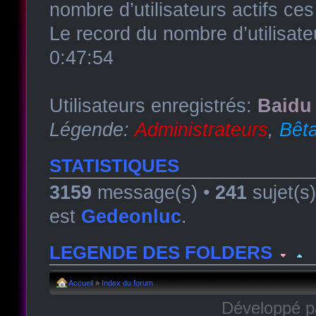
nombre d’utilisateurs actifs ce
Le record du nombre d’utilisate
0:47:54
Utilisateurs enregistrés:
Baidu 
Légende:
Administrateurs
,
Bêta
STATISTIQUES
3159
message(s) •
241
sujet(s
est
Gedeonluc
.
LEGENDE DES FOLDERS
Forum lu
Forum fermé, lu
Forum avec sous-for
Accueil
»
Index du forum
Développé 
Forum non lu
Forum fermé, non lu
Forum avec sous-fo