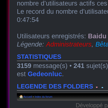
nombre d’utilisateurs actifs ce
Le record du nombre d’utilisate
0:47:54
Utilisateurs enregistrés:
Baidu 
Légende:
Administrateurs
,
Bêta
STATISTIQUES
3159
message(s) •
241
sujet(s
est
Gedeonluc
.
LEGENDE DES FOLDERS
Forum lu
Forum fermé, lu
Forum avec sous-for
Accueil
»
Index du forum
Développé 
Forum non lu
Forum fermé, non lu
Forum avec sous-fo