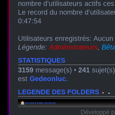
nombre d’utilisateurs actifs ce
Le record du nombre d’utilisate
0:47:54
Utilisateurs enregistrés: Aucun 
Légende:
Administrateurs
,
Bêta
STATISTIQUES
3159
message(s) •
241
sujet(s
est
Gedeonluc
.
LEGENDE DES FOLDERS
Forum lu
Forum fermé, lu
Forum avec sous-for
Accueil
»
Index du forum
Développé 
Forum non lu
Forum fermé, non lu
Forum avec sous-fo