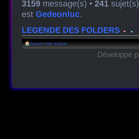
3159
message(s) •
241
sujet(s
est
Gedeonluc
.
LEGENDE DES FOLDERS
Forum lu
Forum fermé, lu
Forum avec sous-for
Accueil
»
Index du forum
Développé 
Forum non lu
Forum fermé, non lu
Forum avec sous-fo
Forum lien
Sous-forum lu
Sous-forum non lu