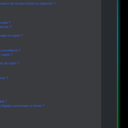
sateurs de ma liste d’amis ou d’ignorés ?
sultat ?
anche ?!
ages et sujets ?
a surveillance ?
 sujets ?
es de sujets ?
forum ?
ible ?
ns légales concernant ce forum ?