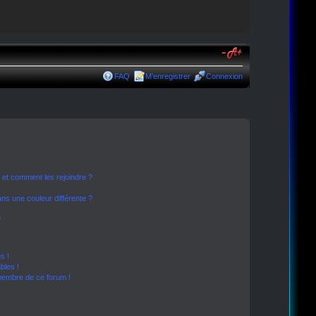
FAQ
M’enregistrer
Connexion
s et comment les rejoindre ?
s une couleur différente ?
?
s !
bles !
 membre de ce forum !