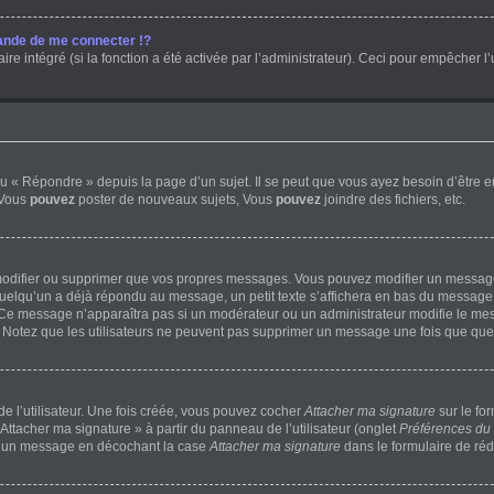
nde de me connecter !?
 intégré (si la fonction a été activée par l’administrateur). Ceci pour empêcher l’uti
 « Répondre » depuis la page d’un sujet. Il se peut que vous ayez besoin d’être e
 Vous
pouvez
poster de nouveaux sujets, Vous
pouvez
joindre des fichiers, etc.
modifier ou supprimer que vos propres messages. Vous pouvez modifier un message 
lqu’un a déjà répondu au message, un petit texte s’affichera en bas du message ind
n. Ce message n’apparaîtra pas si un modérateur ou un administrateur modifie le mess
ve. Notez que les utilisateurs ne peuvent pas supprimer un message une fois que qu
 l’utilisateur. Une fois créée, vous pouvez cocher
Attacher ma signature
sur le fo
Attacher ma signature » à partir du panneau de l’utilisateur (onglet
Préférences du 
 à un message en décochant la case
Attacher ma signature
dans le formulaire de ré