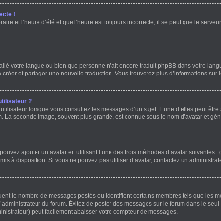
ecte !
ire et l’heure d’été et que l’heure est toujours incorrecte, il se peut que le serve
installé votre langue ou bien que personne n’ait encore traduit phpBB dans votre l
 à créer et partager une nouvelle traduction. Vous trouverez plus d’informations sur l
ilisateur ?
utilisateur lorsque vous consultez les messages d’un sujet. L’une d’elles peut être
um. La seconde image, souvent plus grande, est connue sous le nom d’avatar et g
 pouvez ajouter un avatar en utilisant l’une des trois méthodes d’avatar suivantes : 
 mis à disposition. Si vous ne pouvez pas utiliser d’avatar, contactez un administrat
iquent le nombre de messages postés ou identifient certains membres tels que les 
ar l’administrateur du forum. Évitez de poster des messages sur le forum dans le seul
ministrateur) peut facilement abaisser votre compteur de messages.