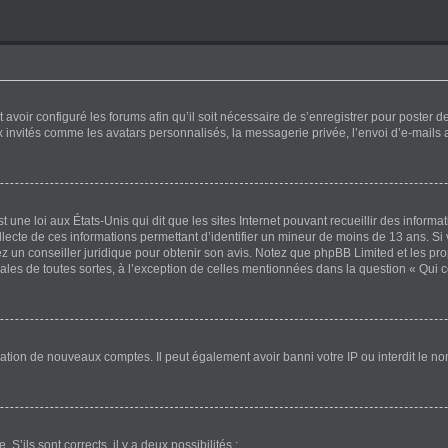
 avoir configuré les forums afin qu’il soit nécessaire de s’enregistrer pour poster 
x invités comme les avatars personnalisés, la messagerie privée, l’envoi d’e-mails
 une loi aux États-Unis qui dit que les sites Internet pouvant recueillir des inform
ollecte de ces informations permettant d’identifier un mineur de moins de 13 ans. Si
ez un conseiller juridique pour obtenir son avis. Notez que phpBB Limited et les pr
gales de toutes sortes, à l’exception de celles mentionnées dans la question « Qui 
éation de nouveaux comptes. Il peut également avoir banni votre IP ou interdit le no
 S’ils sont corrects, il y a deux possibilités :