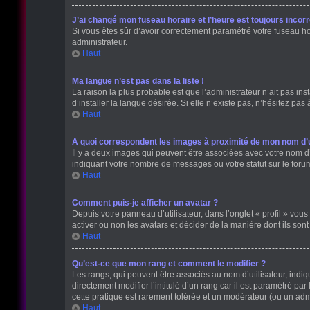
J’ai changé mon fuseau horaire et l’heure est toujours incorr
Si vous êtes sûr d’avoir correctement paramétré votre fuseau hora
administrateur.
Haut
Ma langue n’est pas dans la liste !
La raison la plus probable est que l’administrateur n’ait pas 
d’installer la langue désirée. Si elle n’existe pas, n’hésitez pas
Haut
A quoi correspondent les images à proximité de mon nom d’ut
Il y a deux images qui peuvent être associées avec votre nom d’
indiquant votre nombre de messages ou votre statut sur le for
Haut
Comment puis-je afficher un avatar ?
Depuis votre panneau d’utilisateur, dans l’onglet « profil » vous
activer ou non les avatars et décider de la manière dont ils sont
Haut
Qu’est-ce que mon rang et comment le modifier ?
Les rangs, qui peuvent être associés au nom d’utilisateur, ind
directement modifier l’intitulé d’un rang car il est paramétré p
cette pratique est rarement tolérée et un modérateur (ou un ad
Haut