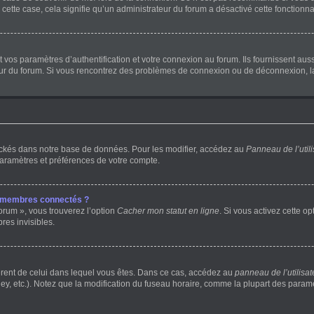
 cette case, cela signifie qu’un administrateur du forum a désactivé cette fonctionnal
os paramètres d’authentification et votre connexion au forum. Ils fournissent aussi 
teur du forum. Si vous rencontrez des problèmes de connexion ou de déconnexion, l
ockés dans notre base de données. Pour les modifier, accédez au
Panneau de l’utili
paramètres et préférences de votre compte.
s membres connectés ?
orum », vous trouverez l’option
Cacher mon statut en ligne
. Si vous activez cette o
es invisibles.
ifférent de celui dans lequel vous êtes. Dans ce cas, accédez au
panneau de l’utilisat
ey, etc.). Notez que la modification du fuseau horaire, comme la plupart des para