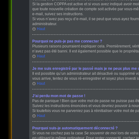
Si la gestion COPPA est active et si vous avez indiqué avoir mo
que toute nouvelle création de compte soit activée par vous-mê
e-mail, suivez ses instructions.
Si vous n’avez pas reçu d’e-mail, il se peut que vous ayez fourni
administrateur.
Haut
Pourquoi ne puis-je pas me connecter ?
Plusieurs raisons pourraient expliquer cela. Premièrement, vérifi
n’avez pas été banni. Il est également possible que le propriétair
Haut
Je me suis enregistré par le passé mais je ne peux plus me 
Il est possible qu’un administrateur ait désactivé ou supprimé v
vous arrive, tentez de vous ré-enregistrer et soyez plus investi s
Haut
J’ai perdu mon mot de passe !
Pas de panique ! Bien que votre mot de passe ne puisse pas être 
Suivez les instructions énoncées et vous devriez pouvoir à no
Si toutefois vous ne parveniez pas à réinitialiser votre mot de 
Haut
Pourquoi suis-je automatiquement déconnecté ?
Si vous ne cochez pas la case
Se souvenir de moi
lors de votr
en utilisant le même ordinateur. Pour rester connecté, cochez l