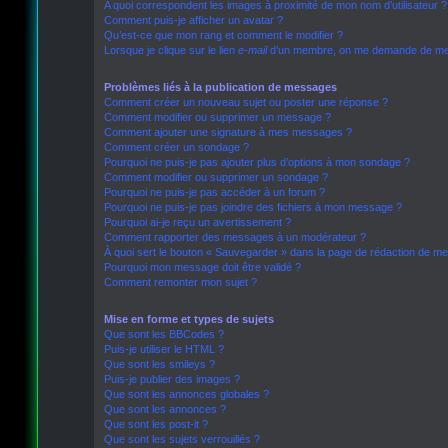
A quoi correspondent les images à proximité de mon nom d’utilisateur ?
Comment puis-je afficher un avatar ?
Qu’est-ce que mon rang et comment le modifier ?
Lorsque je clique sur le lien
e-mail
d’un membre, on me demande de me 
Problèmes liés à la publication de messages
Comment créer un nouveau sujet ou poster une réponse ?
Comment modifier ou supprimer un message ?
Comment ajouter une signature à mes messages ?
Comment créer un sondage ?
Pourquoi ne puis-je pas ajouter plus d’options à mon sondage ?
Comment modifier ou supprimer un sondage ?
Pourquoi ne puis-je pas accéder à un forum ?
Pourquoi ne puis-je pas joindre des fichiers à mon message ?
Pourquoi ai-je reçu un avertissement ?
Comment rapporter des messages à un modérateur ?
À quoi sert le bouton « Sauvegarder » dans la page de rédaction de m
Pourquoi mon message doit être validé ?
Comment remonter mon sujet ?
Mise en forme et types de sujets
Que sont les BBCodes ?
Puis-je utiliser le HTML ?
Que sont les smileys ?
Puis-je publier des images ?
Que sont les annonces globales ?
Que sont les annonces ?
Que sont les post-it ?
Que sont les sujets verrouillés ?