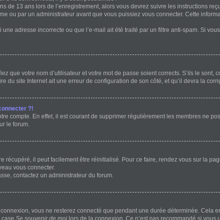
ins de 13 ans lors de l’enregistrement, alors vous devrez suivre les instructions r
me ou par un administrateur avant que vous puissiez vous connecter. Cette informat
 une adresse incorrecte ou que l’e-mail ait été traité par un filtre anti-spam. Si vou
ez que votre nom d’utilisateur et votre mot de passe soient corrects. S’ils le sont,
e du site Internet ait une erreur de configuration de son côté, et qu’il devra la corri
connecter ?!
otre compte. En effet, il est courant de supprimer régulièrement les membres ne post
ur le forum.
récupéré, il peut facilement être réinitialisé. Pour ce faire, rendez vous sur la p
uveau vous connecter.
passe, contactez un administrateur du forum.
e connexion, vous ne resterez connecté que pendant une durée déterminée. Cela em
a case
Se souvenir de moi
lors de la connexion. Ce n’est pas recommandé si vous ut