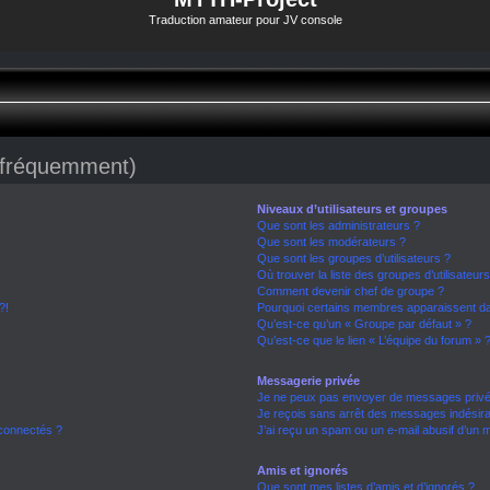
Traduction amateur pour JV console
s fréquemment)
Niveaux d’utilisateurs et groupes
Que sont les administrateurs ?
Que sont les modérateurs ?
Que sont les groupes d’utilisateurs ?
Où trouver la liste des groupes d’utilisateur
Comment devenir chef de groupe ?
?!
Pourquoi certains membres apparaissent dan
Qu’est-ce qu’un « Groupe par défaut » ?
Qu’est-ce que le lien « L’équipe du forum » 
Messagerie privée
Je ne peux pas envoyer de messages privé
Je reçois sans arrêt des messages indésira
connectés ?
J’ai reçu un spam ou un e-mail abusif d’un
Amis et ignorés
Que sont mes listes d’amis et d’ignorés ?