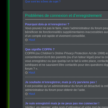
Que sont les icônes de sujet ?
Problèmes de connexion et d’enregistrement
Pourquoi dois-je m’enregistrer ?
Vous pouvez ne pas le faire, mais l’administrateur du forum peut
bénéficier de fonctionnalités supplémentaires inaccessibles au
d’un compte est rapide et vivement conseillée.
Haut
Que signifie COPPA ?
COPPA (ou
Children’s Online Privacy Protection Act
de 1998) est
consentement écrit des parents (ou d’un tuteur légal) pour la c
vous enregistrez ou que quelqu’un le fait à votre place, contact
juridiques et ne sauraient être contactés pour des questions lé
forum ? ».
Haut
Je souhaite m’enregistrer, mais je n’y parviens pas !
Il est possible qu’un administrateur du forum ait désactivé la cr
administrateur du forum pour obtenir de l’aide.
Haut
Je suis enregistré mais je ne peux pas me connecter !
Vérifiez, en premier, votre nom d’utilisateur et votre mot de passe.