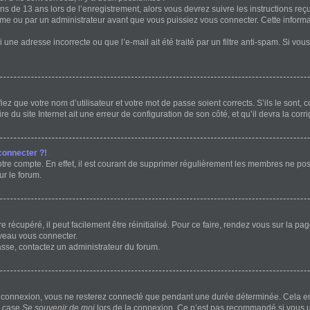
ins de 13 ans lors de l’enregistrement, alors vous devrez suivre les instructions r
me ou par un administrateur avant que vous puissiez vous connecter. Cette informat
 une adresse incorrecte ou que l’e-mail ait été traité par un filtre anti-spam. Si vou
ez que votre nom d’utilisateur et votre mot de passe soient corrects. S’ils le sont,
e du site Internet ait une erreur de configuration de son côté, et qu’il devra la corri
connecter ?!
otre compte. En effet, il est courant de supprimer régulièrement les membres ne post
ur le forum.
récupéré, il peut facilement être réinitialisé. Pour ce faire, rendez vous sur la p
uveau vous connecter.
passe, contactez un administrateur du forum.
e connexion, vous ne resterez connecté que pendant une durée déterminée. Cela em
a case
Se souvenir de moi
lors de la connexion. Ce n’est pas recommandé si vous ut