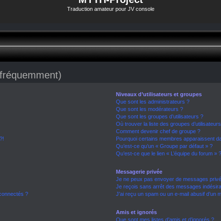
Traduction amateur pour JV console
s fréquemment)
Niveaux d’utilisateurs et groupes
Que sont les administrateurs ?
Que sont les modérateurs ?
Que sont les groupes d’utilisateurs ?
Où trouver la liste des groupes d’utilisateur
Comment devenir chef de groupe ?
?!
Pourquoi certains membres apparaissent dan
Qu’est-ce qu’un « Groupe par défaut » ?
Qu’est-ce que le lien « L’équipe du forum » 
Messagerie privée
Je ne peux pas envoyer de messages privé
Je reçois sans arrêt des messages indésira
connectés ?
J’ai reçu un spam ou un e-mail abusif d’un
Amis et ignorés
Que sont mes listes d’amis et d’ignorés ?