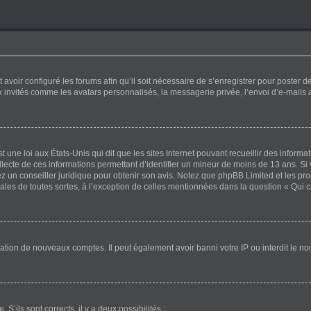
 avoir configuré les forums afin qu’il soit nécessaire de s’enregistrer pour poster 
x invités comme les avatars personnalisés, la messagerie privée, l’envoi d’e-mails
 une loi aux États-Unis qui dit que les sites Internet pouvant recueillir des inform
ollecte de ces informations permettant d’identifier un mineur de moins de 13 ans. Si
ez un conseiller juridique pour obtenir son avis. Notez que phpBB Limited et les pr
gales de toutes sortes, à l’exception de celles mentionnées dans la question « Qui 
éation de nouveaux comptes. Il peut également avoir banni votre IP ou interdit le no
 S’ils sont corrects, il y a deux possibilités :