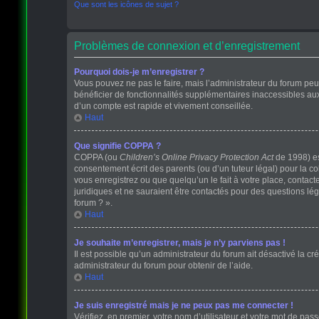
Que sont les icônes de sujet ?
Problèmes de connexion et d’enregistrement
Pourquoi dois-je m’enregistrer ?
Vous pouvez ne pas le faire, mais l’administrateur du forum peut
bénéficier de fonctionnalités supplémentaires inaccessibles au
d’un compte est rapide et vivement conseillée.
Haut
Que signifie COPPA ?
COPPA (ou
Children’s Online Privacy Protection Act
de 1998) est
consentement écrit des parents (ou d’un tuteur légal) pour la c
vous enregistrez ou que quelqu’un le fait à votre place, contact
juridiques et ne sauraient être contactés pour des questions lé
forum ? ».
Haut
Je souhaite m’enregistrer, mais je n’y parviens pas !
Il est possible qu’un administrateur du forum ait désactivé la cr
administrateur du forum pour obtenir de l’aide.
Haut
Je suis enregistré mais je ne peux pas me connecter !
Vérifiez, en premier, votre nom d’utilisateur et votre mot de passe.