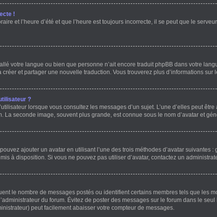
ecte !
ire et l’heure d’été et que l’heure est toujours incorrecte, il se peut que le serve
installé votre langue ou bien que personne n’ait encore traduit phpBB dans votre l
 à créer et partager une nouvelle traduction. Vous trouverez plus d’informations sur l
ilisateur ?
utilisateur lorsque vous consultez les messages d’un sujet. L’une d’elles peut être
um. La seconde image, souvent plus grande, est connue sous le nom d’avatar et g
 pouvez ajouter un avatar en utilisant l’une des trois méthodes d’avatar suivantes : 
 mis à disposition. Si vous ne pouvez pas utiliser d’avatar, contactez un administrat
iquent le nombre de messages postés ou identifient certains membres tels que les 
ar l’administrateur du forum. Évitez de poster des messages sur le forum dans le seul
ministrateur) peut facilement abaisser votre compteur de messages.