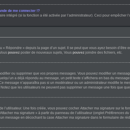
nde de me connecter !?
 intégré (si la fonction a été activée par l’administrateur). Ceci pour empêcher l’uti
 « Répondre » depuis la page d’un sujet. Il se peut que vous ayez besoin d’être e
 Vous
pouvez
poster de nouveaux sujets, Vous
pouvez
joindre des fichiers, etc.
modifier ou supprimer que vos propres messages. Vous pouvez modifier un message 
lqu’un a déjà répondu au message, un petit texte s’affichera en bas du message ind
n. Ce message n’apparaîtra pas si un modérateur ou un administrateur modifie le mess
ve. Notez que les utilisateurs ne peuvent pas supprimer un message une fois que qu
 l’utilisateur. Une fois créée, vous pouvez cocher
Attacher ma signature
sur le fo
Attacher ma signature » à partir du panneau de l’utilisateur (onglet
Préférences du 
 à un message en décochant la case
Attacher ma signature
dans le formulaire de ré