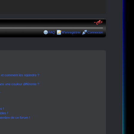
FAQ
M’enregistrer
Connexion
s et comment les rejoindre ?
s une couleur différente ?
?
s !
bles !
 membre de ce forum !