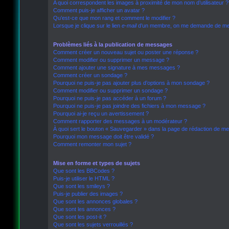
A quoi correspondent les images à proximité de mon nom d’utilisateur ?
Comment puis-je afficher un avatar ?
Qu’est-ce que mon rang et comment le modifier ?
Lorsque je clique sur le lien
e-mail
d’un membre, on me demande de me 
Problèmes liés à la publication de messages
Comment créer un nouveau sujet ou poster une réponse ?
Comment modifier ou supprimer un message ?
Comment ajouter une signature à mes messages ?
Comment créer un sondage ?
Pourquoi ne puis-je pas ajouter plus d’options à mon sondage ?
Comment modifier ou supprimer un sondage ?
Pourquoi ne puis-je pas accéder à un forum ?
Pourquoi ne puis-je pas joindre des fichiers à mon message ?
Pourquoi ai-je reçu un avertissement ?
Comment rapporter des messages à un modérateur ?
À quoi sert le bouton « Sauvegarder » dans la page de rédaction de m
Pourquoi mon message doit être validé ?
Comment remonter mon sujet ?
Mise en forme et types de sujets
Que sont les BBCodes ?
Puis-je utiliser le HTML ?
Que sont les smileys ?
Puis-je publier des images ?
Que sont les annonces globales ?
Que sont les annonces ?
Que sont les post-it ?
Que sont les sujets verrouillés ?