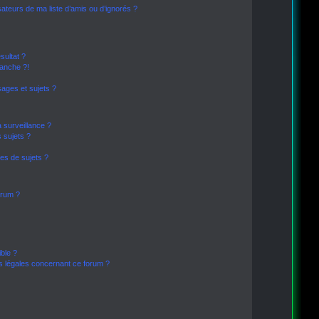
sateurs de ma liste d’amis ou d’ignorés ?
sultat ?
anche ?!
ages et sujets ?
a surveillance ?
 sujets ?
es de sujets ?
forum ?
ible ?
ns légales concernant ce forum ?