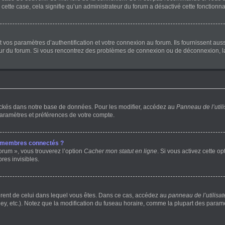
 cette case, cela signifie qu’un administrateur du forum a désactivé cette fonctionnal
os paramètres d’authentification et votre connexion au forum. Ils fournissent aussi 
teur du forum. Si vous rencontrez des problèmes de connexion ou de déconnexion, l
ockés dans notre base de données. Pour les modifier, accédez au
Panneau de l’utili
paramètres et préférences de votre compte.
s membres connectés ?
orum », vous trouverez l’option
Cacher mon statut en ligne
. Si vous activez cette o
es invisibles.
ifférent de celui dans lequel vous êtes. Dans ce cas, accédez au
panneau de l’utilisat
ey, etc.). Notez que la modification du fuseau horaire, comme la plupart des para