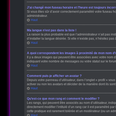
J’ai changé mon fuseau horaire et l’heure est toujours incorr
Si vous êtes sûr d’avoir correctement paramétré votre fuseau hora
administrateur.
Haut
Ma langue n’est pas dans la liste !
La raison la plus probable est que l’administrateur n’ait pas 
d’installer la langue désirée. Si elle n’existe pas, n’hésitez pas
Haut
A quoi correspondent les images à proximité de mon nom d’ut
Il y a deux images qui peuvent être associées avec votre nom d’
indiquant votre nombre de messages ou votre statut sur le for
Haut
Comment puis-je afficher un avatar ?
Depuis votre panneau d’utilisateur, dans l’onglet « profil » vous
activer ou non les avatars et décider de la manière dont ils sont
Haut
Qu’est-ce que mon rang et comment le modifier ?
Les rangs, qui peuvent être associés au nom d’utilisateur, ind
directement modifier l’intitulé d’un rang car il est paramétré p
cette pratique est rarement tolérée et un modérateur (ou un ad
Haut