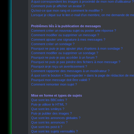
A quoi correspondent les images à proximité de mon nom d’utilisateur ?
Comment puis-je afficher un avatar ?
Qu’est-ce que mon rang et comment le modifier ?
Lorsque je clique sur le lien
e-mail
d’un membre, on me demande de me 
Problèmes liés à la publication de messages
Comment créer un nouveau sujet ou poster une réponse ?
Comment modifier ou supprimer un message ?
Comment ajouter une signature à mes messages ?
Comment créer un sondage ?
Pourquoi ne puis-je pas ajouter plus d’options à mon sondage ?
Comment modifier ou supprimer un sondage ?
Pourquoi ne puis-je pas accéder à un forum ?
Pourquoi ne puis-je pas joindre des fichiers à mon message ?
Pourquoi ai-je reçu un avertissement ?
Comment rapporter des messages à un modérateur ?
À quoi sert le bouton « Sauvegarder » dans la page de rédaction de m
Pourquoi mon message doit être validé ?
Comment remonter mon sujet ?
Mise en forme et types de sujets
Que sont les BBCodes ?
Puis-je utiliser le HTML ?
Que sont les smileys ?
Puis-je publier des images ?
Que sont les annonces globales ?
Que sont les annonces ?
Que sont les post-it ?
Que sont les sujets verrouillés ?