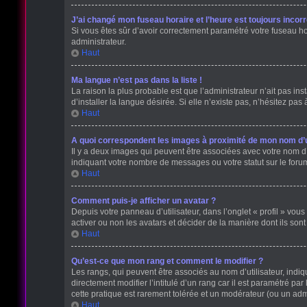
J’ai changé mon fuseau horaire et l’heure est toujours incorr
Si vous êtes sûr d’avoir correctement paramétré votre fuseau hora
administrateur.
Haut
Ma langue n’est pas dans la liste !
La raison la plus probable est que l’administrateur n’ait pas 
d’installer la langue désirée. Si elle n’existe pas, n’hésitez pas
Haut
A quoi correspondent les images à proximité de mon nom d’ut
Il y a deux images qui peuvent être associées avec votre nom d’
indiquant votre nombre de messages ou votre statut sur le for
Haut
Comment puis-je afficher un avatar ?
Depuis votre panneau d’utilisateur, dans l’onglet « profil » vous
activer ou non les avatars et décider de la manière dont ils sont
Haut
Qu’est-ce que mon rang et comment le modifier ?
Les rangs, qui peuvent être associés au nom d’utilisateur, ind
directement modifier l’intitulé d’un rang car il est paramétré p
cette pratique est rarement tolérée et un modérateur (ou un ad
Haut