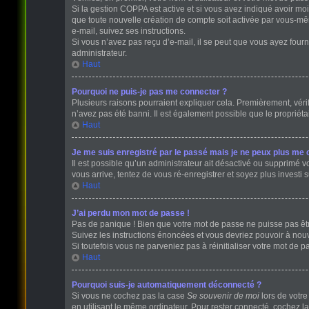
Si la gestion COPPA est active et si vous avez indiqué avoir mo
que toute nouvelle création de compte soit activée par vous-mê
e-mail, suivez ses instructions.
Si vous n’avez pas reçu d’e-mail, il se peut que vous ayez fourni
administrateur.
Haut
Pourquoi ne puis-je pas me connecter ?
Plusieurs raisons pourraient expliquer cela. Premièrement, vérifi
n’avez pas été banni. Il est également possible que le propriétair
Haut
Je me suis enregistré par le passé mais je ne peux plus me 
Il est possible qu’un administrateur ait désactivé ou supprimé v
vous arrive, tentez de vous ré-enregistrer et soyez plus investi s
Haut
J’ai perdu mon mot de passe !
Pas de panique ! Bien que votre mot de passe ne puisse pas être 
Suivez les instructions énoncées et vous devriez pouvoir à no
Si toutefois vous ne parveniez pas à réinitialiser votre mot de 
Haut
Pourquoi suis-je automatiquement déconnecté ?
Si vous ne cochez pas la case
Se souvenir de moi
lors de votr
en utilisant le même ordinateur. Pour rester connecté, cochez l