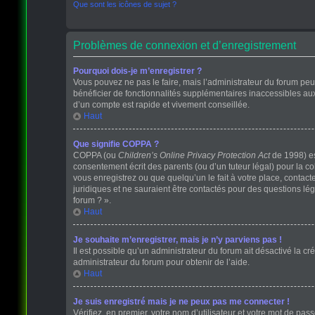
Que sont les icônes de sujet ?
Problèmes de connexion et d’enregistrement
Pourquoi dois-je m’enregistrer ?
Vous pouvez ne pas le faire, mais l’administrateur du forum peut
bénéficier de fonctionnalités supplémentaires inaccessibles au
d’un compte est rapide et vivement conseillée.
Haut
Que signifie COPPA ?
COPPA (ou
Children’s Online Privacy Protection Act
de 1998) est
consentement écrit des parents (ou d’un tuteur légal) pour la c
vous enregistrez ou que quelqu’un le fait à votre place, contact
juridiques et ne sauraient être contactés pour des questions lé
forum ? ».
Haut
Je souhaite m’enregistrer, mais je n’y parviens pas !
Il est possible qu’un administrateur du forum ait désactivé la cr
administrateur du forum pour obtenir de l’aide.
Haut
Je suis enregistré mais je ne peux pas me connecter !
Vérifiez, en premier, votre nom d’utilisateur et votre mot de passe.