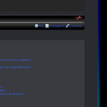
FAQ
M’enregistrer
Connexion
s et comment les rejoindre ?
s une couleur différente ?
?
s !
bles !
 membre de ce forum !