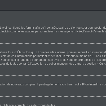
 avoir configuré les forums afin qu’il soit nécessaire de s’enregistrer pour poster 
x invités comme les avatars personnalisés, la messagerie privée, l’envoi d’e-mails
 une loi aux États-Unis qui dit que les sites Internet pouvant recueillir des inform
ollecte de ces informations permettant d’identifier un mineur de moins de 13 ans. Si
ez un conseiller juridique pour obtenir son avis. Notez que phpBB Limited et les pr
gales de toutes sortes, à l’exception de celles mentionnées dans la question « Qui 
éation de nouveaux comptes. Il peut également avoir banni votre IP ou interdit le no
 S’ils sont corrects, il y a deux possibilités :