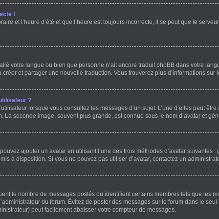
ecte !
ire et l’heure d’été et que l’heure est toujours incorrecte, il se peut que le serve
installé votre langue ou bien que personne n’ait encore traduit phpBB dans votre l
 à créer et partager une nouvelle traduction. Vous trouverez plus d’informations sur l
ilisateur ?
utilisateur lorsque vous consultez les messages d’un sujet. L’une d’elles peut être
um. La seconde image, souvent plus grande, est connue sous le nom d’avatar et g
 pouvez ajouter un avatar en utilisant l’une des trois méthodes d’avatar suivantes : 
 mis à disposition. Si vous ne pouvez pas utiliser d’avatar, contactez un administrat
iquent le nombre de messages postés ou identifient certains membres tels que les 
ar l’administrateur du forum. Évitez de poster des messages sur le forum dans le seul
ministrateur) peut facilement abaisser votre compteur de messages.