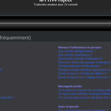
Traduction amateur pour JV console
s fréquemment)
Niveaux d’utilisateurs et groupes
Que sont les administrateurs ?
Que sont les modérateurs ?
Que sont les groupes d’utilisateurs ?
Où trouver la liste des groupes d’utilisateur
Comment devenir chef de groupe ?
?!
Pourquoi certains membres apparaissent dan
Qu’est-ce qu’un « Groupe par défaut » ?
Qu’est-ce que le lien « L’équipe du forum » 
Messagerie privée
Je ne peux pas envoyer de messages privé
Je reçois sans arrêt des messages indésira
connectés ?
J’ai reçu un spam ou un e-mail abusif d’un
Amis et ignorés
Que sont mes listes d’amis et d’ignorés ?