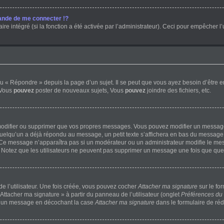
nde de me connecter !?
 intégré (si la fonction a été activée par l’administrateur). Ceci pour empêcher l’uti
 « Répondre » depuis la page d’un sujet. Il se peut que vous ayez besoin d’être e
 Vous
pouvez
poster de nouveaux sujets, Vous
pouvez
joindre des fichiers, etc.
modifier ou supprimer que vos propres messages. Vous pouvez modifier un message 
lqu’un a déjà répondu au message, un petit texte s’affichera en bas du message ind
n. Ce message n’apparaîtra pas si un modérateur ou un administrateur modifie le mess
ve. Notez que les utilisateurs ne peuvent pas supprimer un message une fois que qu
 l’utilisateur. Une fois créée, vous pouvez cocher
Attacher ma signature
sur le fo
Attacher ma signature » à partir du panneau de l’utilisateur (onglet
Préférences du 
 à un message en décochant la case
Attacher ma signature
dans le formulaire de ré