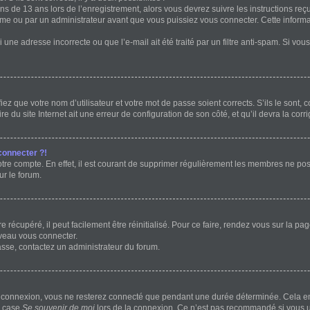
ins de 13 ans lors de l’enregistrement, alors vous devrez suivre les instructions r
me ou par un administrateur avant que vous puissiez vous connecter. Cette informat
 une adresse incorrecte ou que l’e-mail ait été traité par un filtre anti-spam. Si vou
ez que votre nom d’utilisateur et votre mot de passe soient corrects. S’ils le sont,
e du site Internet ait une erreur de configuration de son côté, et qu’il devra la corri
connecter ?!
otre compte. En effet, il est courant de supprimer régulièrement les membres ne post
ur le forum.
récupéré, il peut facilement être réinitialisé. Pour ce faire, rendez vous sur la p
uveau vous connecter.
passe, contactez un administrateur du forum.
e connexion, vous ne resterez connecté que pendant une durée déterminée. Cela em
a case
Se souvenir de moi
lors de la connexion. Ce n’est pas recommandé si vous ut