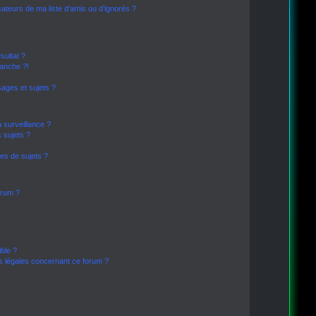
sateurs de ma liste d’amis ou d’ignorés ?
sultat ?
anche ?!
ages et sujets ?
a surveillance ?
 sujets ?
es de sujets ?
forum ?
ible ?
ns légales concernant ce forum ?